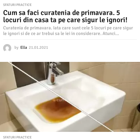
SFATURI PRACTICE
Cum sa faci curatenia de primavara. 5
locuri din casa ta pe care sigur le ignori!
Curatenia de primavara. Iata care sunt cele 5 locuri pe care sigur
le ignori si de ce ar trebui sa le iei in considerare. Atunci...
by
Ella
21.01.2021
2
6
.
0
3
.
2
0
2
4
SFATURI PRACTICE