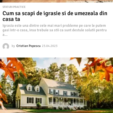
SFATURI PRACTICE
Cum sa scapi de igrasie si de umezeala din
casa ta
Igrasia este una dintre cele mai mari probleme pe care le putem
gasi intr-o casa, insa trebuie sa stii ca sunt destule solutii pentru
a...
by
Cristian Popescu
23.04.2023
2
3
.
0
4
.
2
0
2
3