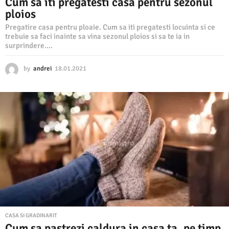
Cum sa iti pregatesti casa pentru sezonul
ploios
Pregatire casa pentru ploaie. Cum sa iti pregatesti locuinta si ce
trebuie sa faci inainte sa vina sezonul ploios si sa te ia in
surprindere....
by
andrei
18.01.2021
1
8
.
0
1
.
2
0
2
1
CASA SI GRADINARIT
Cum sa pastrezi caldura in casa ta, pe timp