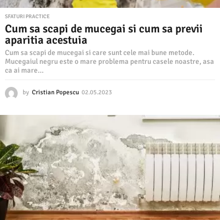
SFATURI PRACTICE
Cum sa scapi de mucegai si cum sa previi
aparitia acestuia
Cum sa scapi de mucegai si care sunt cele mai bune metode.
Mucegaiul negru este o mare problema pentru casele noastre, asa
ca ai mare...
by
Cristian Popescu
02.05.2023
0
2
.
0
5
.
2
0
2
3