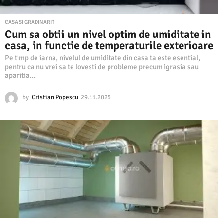
CASA SI GRADINARIT
Cum sa obtii un nivel optim de umiditate in
casa, in functie de temperaturile exterioare
Pe timp de iarna, nivelul de umiditate din casa ta este esential,
pentru ca nu vrei sa te lovesti de probleme precum igrasia sau
aparitia...
by
Cristian Popescu
29.11.2025
2
9
.
1
1
.
2
0
2
5