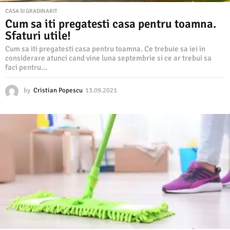
CASA SI GRADINARIT
Cum sa iti pregatesti casa pentru toamna.
Sfaturi utile!
Cum sa iti pregatesti casa pentru toamna. Ce trebuie sa iei in
considerare atunci cand vine luna septembrie si ce ar trebui sa
faci pentru...
by
Cristian Popescu
13.09.2021
1
3
.
0
9
.
2
0
2
1