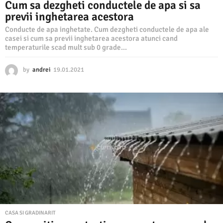
Cum sa dezgheti conductele de apa si sa
previi inghetarea acestora
Conducte de apa inghetate. Cum dezgheti conductele de apa ale
casei si cum sa previi inghetarea acestora atunci cand
temperaturile scad mult sub 0 grade...
by
andrei
19.01.2021
2
9
.
1
1
.
2
0
2
3
CASA SI GRADINARIT