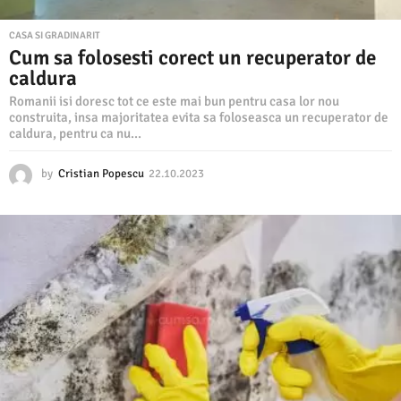
CASA SI GRADINARIT
Cum sa folosesti corect un recuperator de
caldura
Romanii isi doresc tot ce este mai bun pentru casa lor nou
construita, insa majoritatea evita sa foloseasca un recuperator de
caldura, pentru ca nu...
by
Cristian Popescu
22.10.2023
2
2
.
1
0
.
2
0
2
3