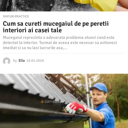
SFATURI PRACTICE
Cum sa cureti mucegaiul de pe peretii
interiori ai casei tale
Mucegaiul reprezinta o adevarata problema atunci cand este
detectat la interior. Tocmai de aceea este necesar sa actionezi
imediat si sa nu lasi lucrurile asa,...
by
Ella
18.04.2026
1
8
.
0
4
.
2
0
2
6