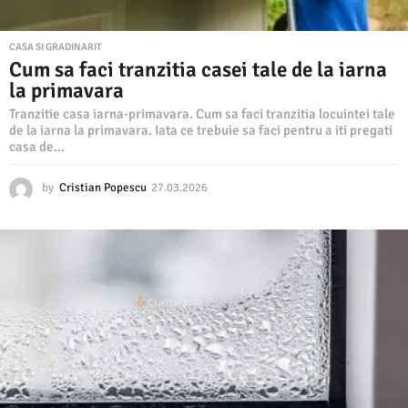
CASA SI GRADINARIT
Cum sa faci tranzitia casei tale de la iarna
la primavara
Tranzitie casa iarna-primavara. Cum sa faci tranzitia locuintei tale
de la iarna la primavara. Iata ce trebuie sa faci pentru a iti pregati
casa de...
by
Cristian Popescu
27.03.2026
2
7
.
0
3
.
2
0
2
6