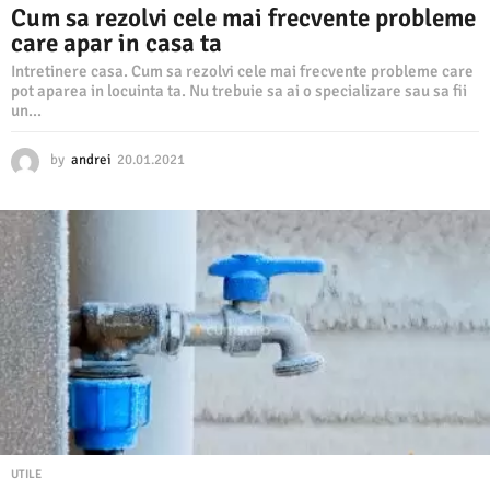
Cum sa rezolvi cele mai frecvente probleme
care apar in casa ta
Intretinere casa. Cum sa rezolvi cele mai frecvente probleme care
pot aparea in locuinta ta. Nu trebuie sa ai o specializare sau sa fii
un...
by
andrei
20.01.2021
2
0
.
0
1
.
2
0
2
1
UTILE