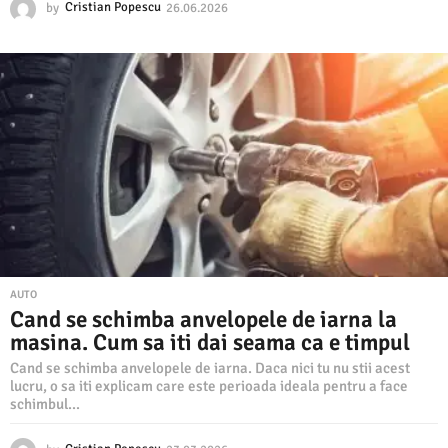
by
Cristian Popescu
26.06.2026
2
6
.
0
6
.
2
0
2
6
AUTO
Cand se schimba anvelopele de iarna la
masina. Cum sa iti dai seama ca e timpul
Cand se schimba anvelopele de iarna. Daca nici tu nu stii acest
lucru, o sa iti explicam care este perioada ideala pentru a face
schimbul...