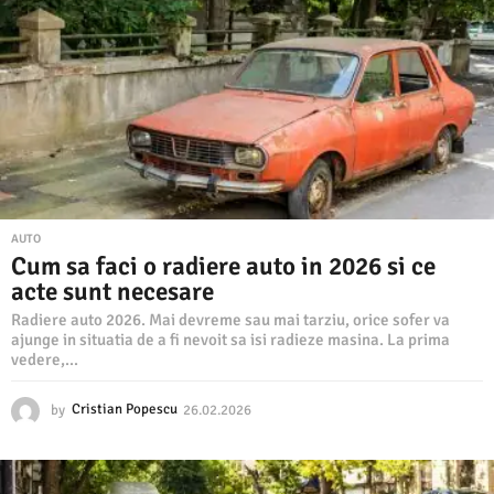
3
.
2
0
2
6
AUTO
Cum sa faci o radiere auto in 2026 si ce
acte sunt necesare
Radiere auto 2026. Mai devreme sau mai tarziu, orice sofer va
ajunge in situatia de a fi nevoit sa isi radieze masina. La prima
vedere,...
by
Cristian Popescu
26.02.2026
2
6
.
0
2