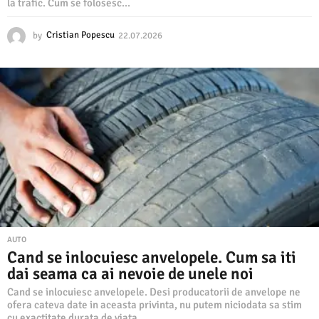
la trafic. Cum se folosesc...
by
Cristian Popescu
22.07.2026
2
2
.
0
7
.
2
0
2
6
AUTO
Cand se inlocuiesc anvelopele. Cum sa iti
dai seama ca ai nevoie de unele noi
Cand se inlocuiesc anvelopele. Desi producatorii de anvelope ne
ofera cateva date in aceasta privinta, nu putem niciodata sa stim
cu exactitate durata de viata...