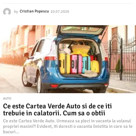
by
Cristian Popescu
10.07.2026
1
0
.
0
7
.
2
0
2
6
AUTO
Ce este Cartea Verde Auto si de ce iti
trebuie in calatorii. Cum sa o obtii
Ce este Cartea Verde Auto. Urmeaza sa pleci in vacanta la volanul
propriei masini?! Evident, iti doresti o vacanta linistita in care sa te
bucuri...