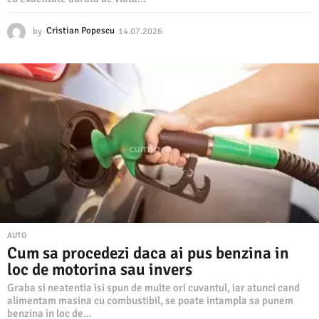
by
Cristian Popescu
14.07.2026
1
4
.
0
7
.
2
0
2
6
AUTO
Cum sa procedezi daca ai pus benzina in
loc de motorina sau invers
Graba si neatentia isi spun de multe ori cuvantul, iar atunci cand
alimentam masina cu combustibil, se poate intampla sa punem
benzina in loc de...