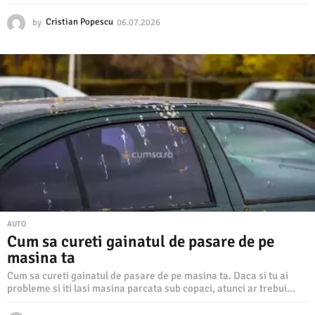
by
Cristian Popescu
06.07.2026
0
6
.
0
7
.
2
0
2
6
AUTO
Cum sa cureti gainatul de pasare de pe
masina ta
Cum sa cureti gainatul de pasare de pe masina ta. Daca si tu ai
probleme si iti lasi masina parcata sub copaci, atunci ar trebui...