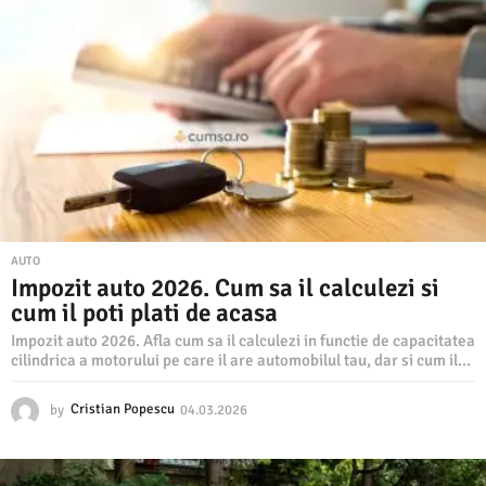
0
3
.
2
0
2
6
AUTO
Impozit auto 2026. Cum sa il calculezi si
cum il poti plati de acasa
Impozit auto 2026. Afla cum sa il calculezi in functie de capacitatea
cilindrica a motorului pe care il are automobilul tau, dar si cum il...
by
Cristian Popescu
04.03.2026
0
4
.
0