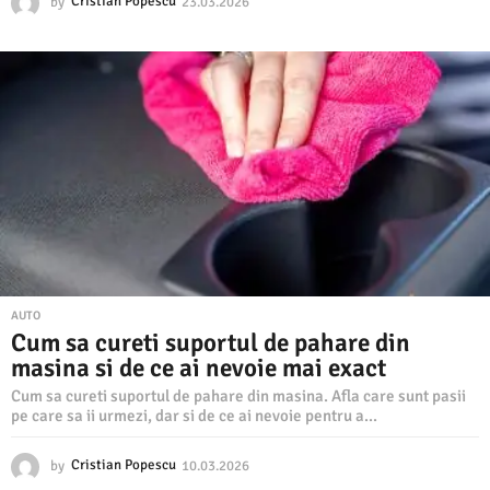
by
Cristian Popescu
23.03.2026
2
3
.
0
3
.
2
0
2
6
AUTO
Cum sa cureti suportul de pahare din
masina si de ce ai nevoie mai exact
Cum sa cureti suportul de pahare din masina. Afla care sunt pasii
pe care sa ii urmezi, dar si de ce ai nevoie pentru a...
by
Cristian Popescu
10.03.2026
1
0