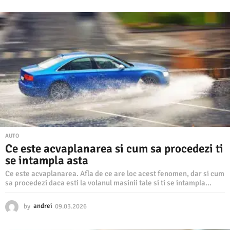
.
0
3
.
2
0
2
6
AUTO
Ce este acvaplanarea si cum sa procedezi ti
se intampla asta
Ce este acvaplanarea. Afla de ce are loc acest fenomen, dar si cum
sa procedezi daca esti la volanul masinii tale si ti se intampla...
by
andrei
09.03.2026
0
9
.