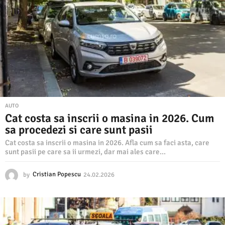
.
2
0
2
6
AUTO
Cat costa sa inscrii o masina in 2026. Cum
sa procedezi si care sunt pasii
Cat costa sa inscrii o masina in 2026. Afla cum sa faci asta, care
sunt pasii pe care sa ii urmezi, dar mai ales care...
by
Cristian Popescu
24.02.2026
2
4
.
0
2
.