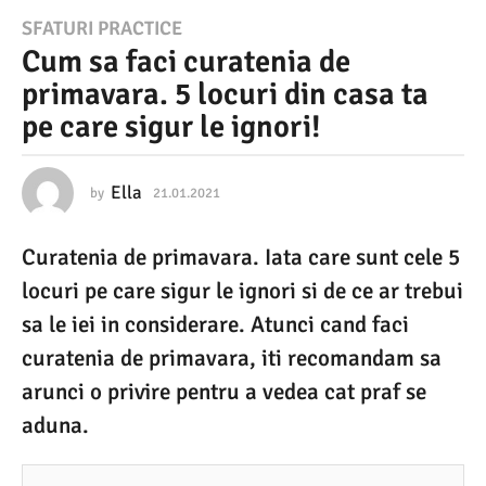
2
SFATURI PRACTICE
Cum sa faci curatenia de
1
primavara. 5 locuri din casa ta
.
pe care sigur le ignori!
0
1
.
Ella
by
21.01.2021
2
6
2
.
Curatenia de primavara. Iata care sunt cele 5
0
0
3
locuri pe care sigur le ignori si de ce ar trebui
2
.
2
sa le iei in considerare. Atunci cand faci
1
0
curatenia de primavara, iti recomandam sa
2
2
4
arunci o privire pentru a vedea cat praf se
6
aduna.
.
0