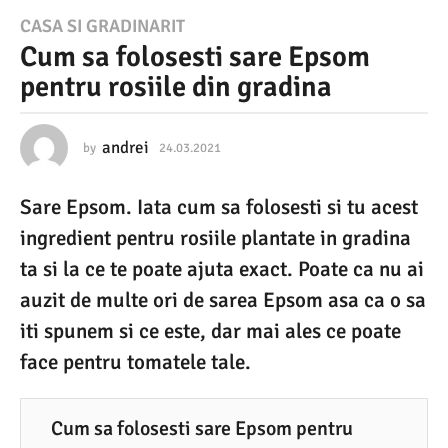
2
CASA SI GRADINARIT
Cum sa folosesti sare Epsom
4
pentru rosiile din gradina
.
0
3
andrei
by
24.03.2021
2
4
.
.
Sare Epsom. Iata cum sa folosesti si tu acest
0
2
3
ingredient pentru rosiile plantate in gradina
0
.
2
ta si la ce te poate ajuta exact. Poate ca nu ai
2
0
auzit de multe ori de sarea Epsom asa ca o sa
1
2
1
iti spunem si ce este, dar mai ales ce poate
2
face pentru tomatele tale.
4
.
0
Cum sa folosesti sare Epsom pentru