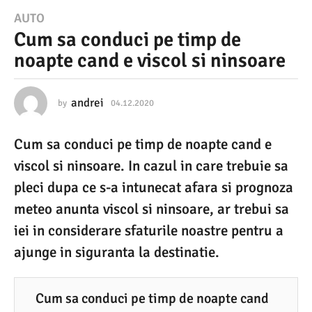
0
AUTO
Cum sa conduci pe timp de
4
noapte cand e viscol si ninsoare
.
1
2
andrei
by
04.12.2020
0
7
.
.
Cum sa conduci pe timp de noapte cand e
1
2
2
viscol si ninsoare. In cazul in care trebuie sa
0
.
2
pleci dupa ce s-a intunecat afara si prognoza
2
0
meteo anunta viscol si ninsoare, ar trebui sa
0
2
0
iei in considerare sfaturile noastre pentru a
0
ajunge in siguranta la destinatie.
7
.
1
Cum sa conduci pe timp de noapte cand