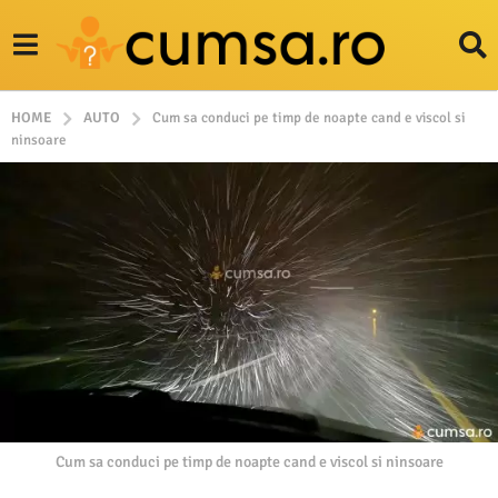
HOME
AUTO
Cum sa conduci pe timp de noapte cand e viscol si
ninsoare
Cum sa conduci pe timp de noapte cand e viscol si ninsoare