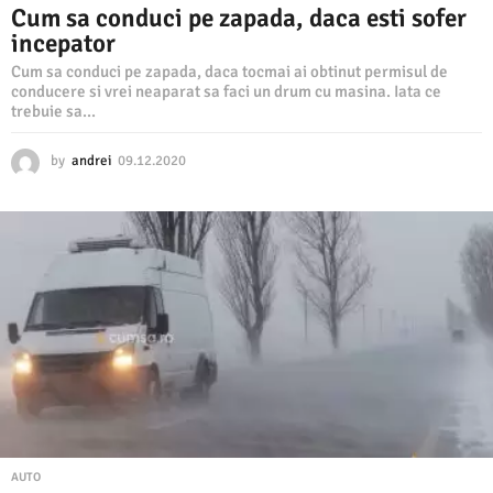
Cum sa conduci pe zapada, daca esti sofer
incepator
Cum sa conduci pe zapada, daca tocmai ai obtinut permisul de
conducere si vrei neaparat sa faci un drum cu masina. Iata ce
trebuie sa...
by
andrei
09.12.2020
0
9
.
1
2
.
2
0
2
0
AUTO