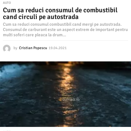
AUTO
Cum sa reduci consumul de combustibil
cand circuli pe autostrada
Cum sa reduci consumul combustibil cand mergi pe autostrada.
Consumul de carburant este un aspect extrem de important pentru
multi soferi care pleaca la drum...
by
Cristian Popescu
19.04.2021
1
9
.
0
4
.
2
0
2
1