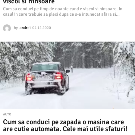
viscol si ninsoare
Cum sa conduci pe timp de noapte cand e viscol si ninsoare. In
cazul in care trebuie sa pleci dupa ce s-a intunecat afara si...
by
andrei
04.12.2020
0
7
.
1
2
.
2
0
2
0
AUTO
Cum sa conduci pe zapada o masina care
are cutie automata. Cele mai utile sfaturi!