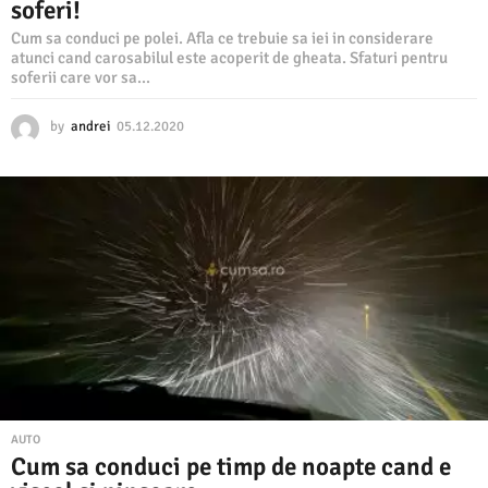
soferi!
Cum sa conduci pe polei. Afla ce trebuie sa iei in considerare
atunci cand carosabilul este acoperit de gheata. Sfaturi pentru
soferii care vor sa...
by
andrei
05.12.2020
0
5
.
1
2
.
2
0
2
0
AUTO
Cum sa conduci pe timp de noapte cand e