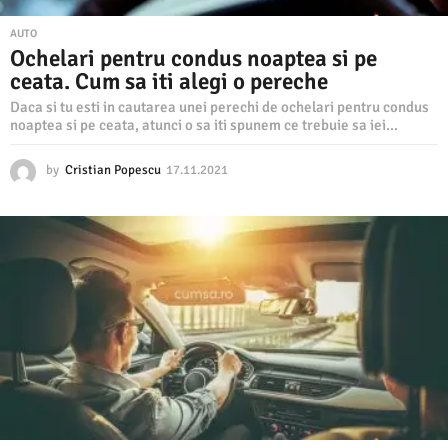
AUTO
Ochelari pentru condus noaptea si pe
ceata. Cum sa iti alegi o pereche
Daca si tu esti in cautarea unei perechi de ochelari pentru condus
noaptea si pe ceata, atunci o sa iti spunem ce trebuie sa iei...
by
Cristian Popescu
17.11.2021
1
7
.
1
1
.
2
0
2
1