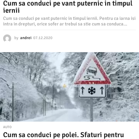
Cum sa conduci pe vant puternic in timpul
iernii
Cum sa conduci pe vant puternic in timpul iernii. Pentru ca iarna isi
intra in drepturi, orice sofer ar trebui sa stie cum sa conduca...
by
andrei
07.12.2020
0
7
.
1
2
.
2
0
2
0
AUTO
Cum sa conduci pe polei. Sfaturi pentru