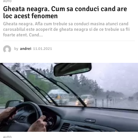
AUTO
Gheata neagra. Cum sa conduci cand are
loc acest fenomen
Gheata neagra. Afla cum trebuie sa conduci masina atunci cand
carosabilul este acoperit de gheata neagra si de ce trebuie sa fii
foarte atent. Cand...
by
andrei
11.01.2021
1
1
.
0
1
.
2
0
2
1
AUTO