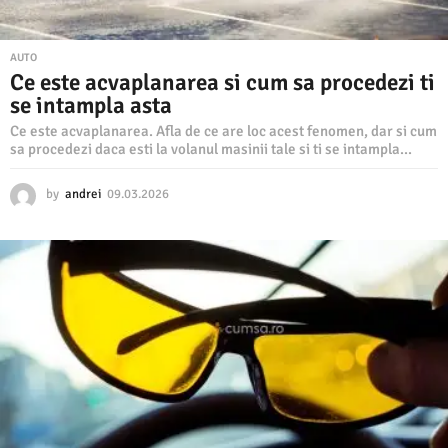
AUTO
Ce este acvaplanarea si cum sa procedezi ti
se intampla asta
Ce este acvaplanarea. Afla de ce are loc acest fenomen, dar si cum
sa procedezi daca esti la volanul masinii tale si ti se intampla...
by
andrei
09.03.2026
0
9
.
0
3
.
2
0
2
6