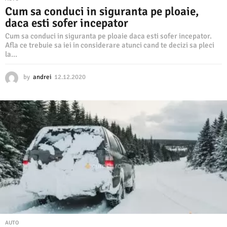
Cum sa conduci in siguranta pe ploaie,
daca esti sofer incepator
Cum sa conduci in siguranta pe ploaie daca esti sofer incepator.
Afla ce trebuie sa iei in considerare atunci cand te decizi sa pleci
la...
by
andrei
12.12.2020
1
2
.
1
2
.
2
0
2
0
AUTO