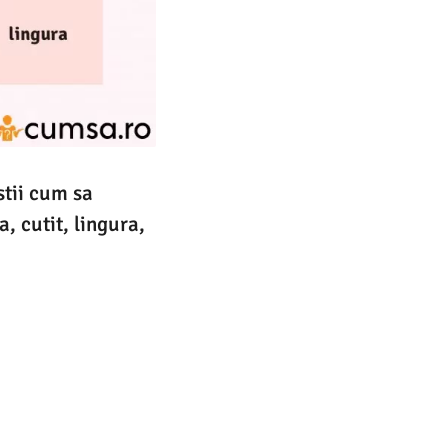
stii cum sa
, cutit, lingura,
u