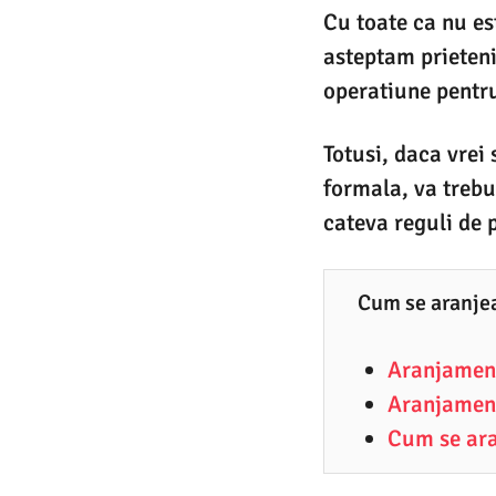
0
Cu toate ca nu es
0
2
6
asteptam prieten
.
6
2
operatiune pentr
0
1
2
9
6
Totusi, daca vrei
.
formala, va trebu
0
cateva reguli de 
6
.
Cum se aranjea
2
0
Aranjament
2
Aranjament
6
Cum se ar