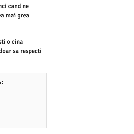
nci cand ne
ea mai grea
ti o cina
doar sa respecti
s: