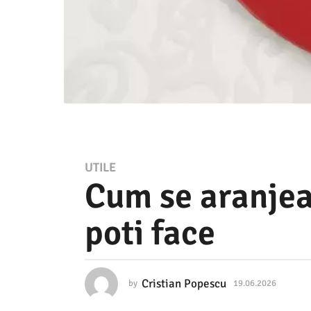
1
UTILE
Cum se aranjea
9
.
poti face
0
6
.
Cristian Popescu
by
19.06.2026
1
2
9
.