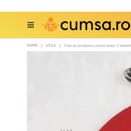
HOME
UTILE
Cum se aranjeaza corect masa. 3 moduri 