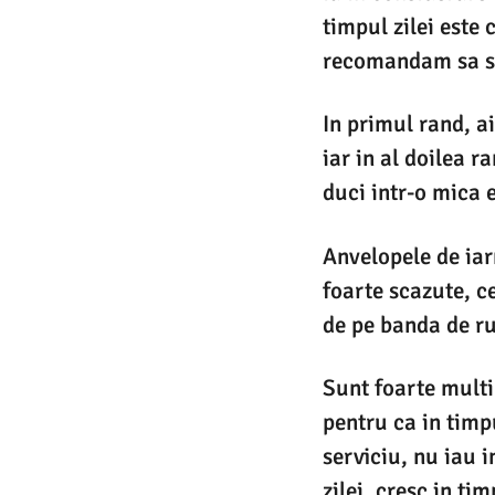
timpul zilei este
recomandam sa sc
In primul rand, ai
iar in al doilea r
duci intr-o mica 
Anvelopele de iar
foarte scazute, c
de pe banda de ru
Sunt foarte multi
pentru ca in timp
serviciu, nu iau 
zilei, cresc in ti