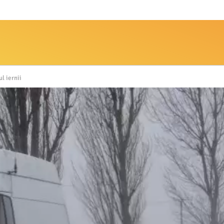
l iernii