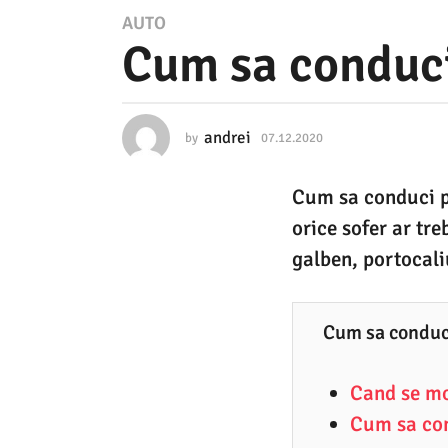
0
AUTO
Cum sa conduci 
7
.
1
andrei
by
07.12.2020
0
2
7
.
.
Cum sa conduci pe 
1
2
2
orice sofer ar tr
.
0
2
galben, portocaliu
2
0
2
0
0
0
Cum sa conduci
7
Cand se mo
.
Cum sa con
1