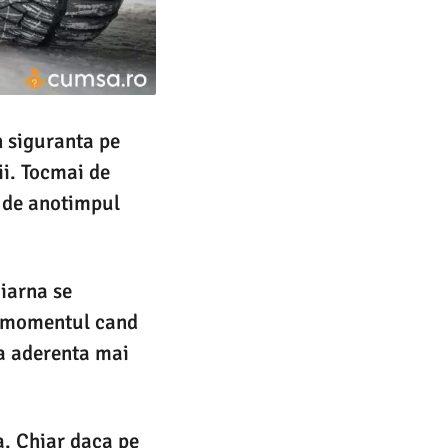
n siguranta pe
ii. Tocmai de
s de anotimpul
 iarna se
e momentul cand
na aderenta mai
a. Chiar daca pe