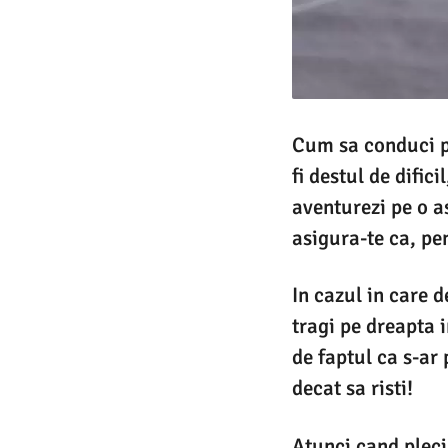
Cum sa conduci pe
fi destul de dific
aventurezi pe o a
asigura-te ca, pe
In cazul in care d
tragi pe dreapta i
de faptul ca s-ar 
decat sa risti!
Atunci cand pleci 