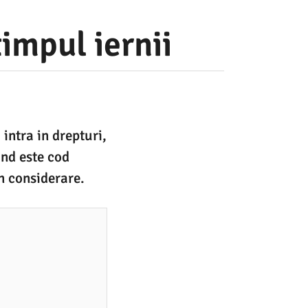
impul iernii
intra in drepturi,
and este cod
in considerare.