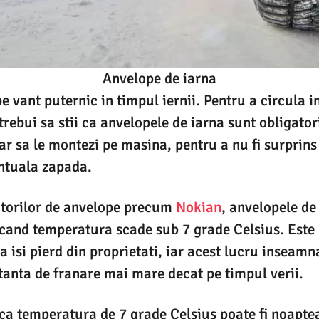
Anvelope de iarna
 vant puternic in timpul iernii. Pentru a circula i
trebui sa stii ca anvelopele de iarna sunt obligator
ar sa le montezi pe masina, pentru a nu fi surprin
entuala zapada.
torilor de anvelope precum
Nokian
, anvelopele de
cand temperatura scade sub 7 grade Celsius. Est
a isi pierd din proprietati, iar acest lucru inseam
tanta de franare mai mare decat pe timpul verii.
 ca temperatura de 7 grade Celsius poate fi noapte