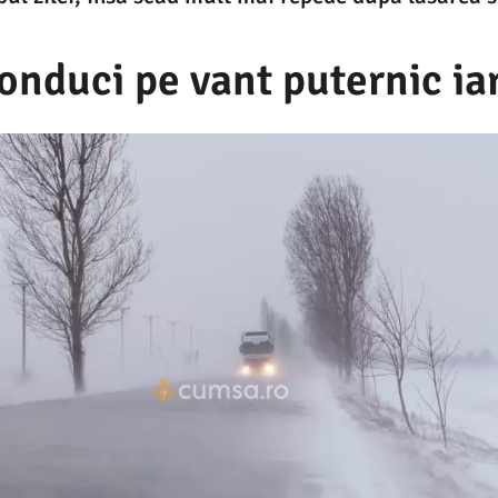
onduci pe vant puternic ia