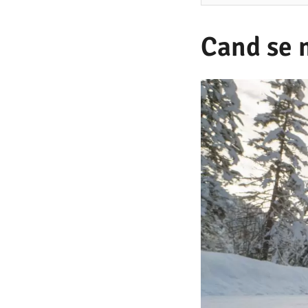
2
.
Cand se 
2
0
2
0