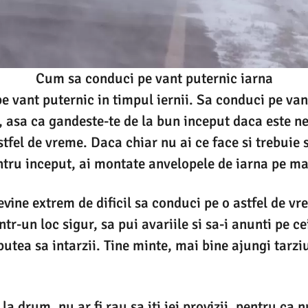
Cum sa conduci pe vant puternic iarna
 vant puternic in timpul iernii. Sa conduci pe van
il, asa ca gandeste-te de la bun inceput daca este n
stfel de vreme. Daca chiar nu ai ce face si trebuie 
ntru inceput, ai montate anvelopele de iarna pe ma
evine extrem de dificil sa conduci pe o astfel de vr
ntr-un loc sigur, sa pui avariile si sa-i anunti pe ce
putea sa intarzii. Tine minte, mai bine ajungi tarziu
la drum, nu ar fi rau sa iti iei provizii, pentru ca n