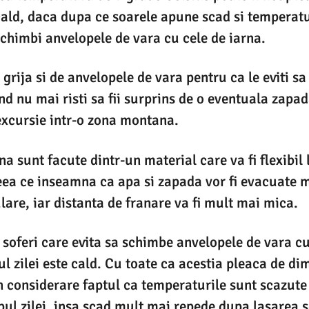
 cald, daca dupa ce soarele apune scad si temperatur
himbi anvelopele de vara cu cele de iarna.
 grija si de anvelopele de vara pentru ca le eviti sa
and nu mai risti sa fii surprins de o eventuala zapa
excursie intr-o zona montana.
na sunt facute dintr-un material care va fi flexibil
eea ce inseamna ca apa si zapada vor fi evacuate 
lare, iar distanta de franare va fi mult mai mica.
 soferi care evita sa schimbe anvelopele de vara cu
ul zilei este cald. Cu toate ca acestia pleaca de di
in considerare faptul ca temperaturile sunt scazute
mpul zilei, insa scad mult mai repede dupa lasarea s