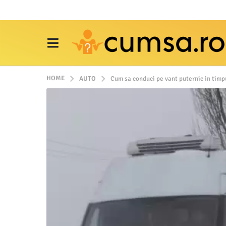
HOME
AUTO
Cum sa conduci pe vant puternic in timpu