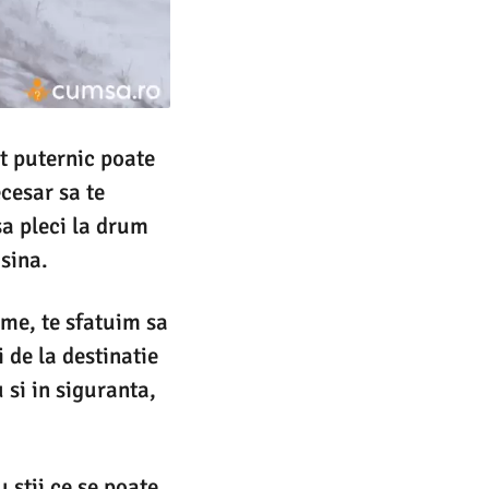
t puternic poate
ecesar sa te
sa pleci la drum
sina.
eme, te sfatuim sa
i de la destinatie
 si in siguranta,
u stii ce se poate