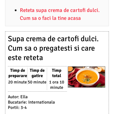
6
Reteta supa crema de cartofi dulci.
.
Cum sa o faci la tine acasa
2
0
2
Supa crema de cartofi dulci.
3
Cum sa o pregatesti si care
este reteta
Timp de
Timp de
Timp
preparare
gatire
total
20 minute
50 minute
1 ora 10
minute
Autor:
Ella
Bucatarie:
Internationala
Portii:
3-4