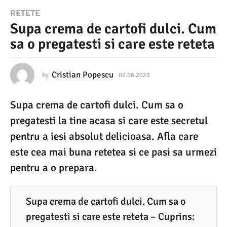
0
RETETE
Supa crema de cartofi dulci. Cum
2
sa o pregatesti si care este reteta
.
0
6
Cristian Popescu
by
02.06.2023
0
2
.
.
Supa crema de cartofi dulci. Cum sa o
0
2
6
pregatesti la tine acasa si care este secretul
0
.
2
pentru a iesi absolut delicioasa. Afla care
2
0
este cea mai buna retetea si ce pasi sa urmezi
3
2
3
pentru a o prepara.
0
2
.
Supa crema de cartofi dulci. Cum sa o
0
pregatesti si care este reteta – Cuprins: