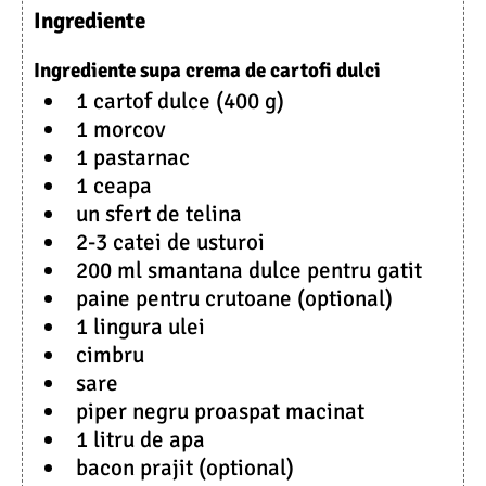
Ingrediente
Ingrediente supa crema de cartofi dulci
1 cartof dulce (400 g)
1 morcov
1 pastarnac
1 ceapa
un sfert de telina
2-3 catei de usturoi
200 ml smantana dulce pentru gatit
paine pentru crutoane (optional)
1 lingura ulei
cimbru
sare
piper negru proaspat macinat
1 litru de apa
bacon prajit (optional)