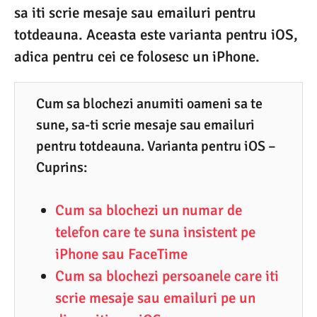
sa iti scrie mesaje sau emailuri pentru
0
totdeauna. Aceasta este varianta pentru iOS,
8
adica pentru cei ce folosesc un iPhone.
.
2
Cum sa blochezi anumiti oameni sa te
0
sune, sa-ti scrie mesaje sau emailuri
2
pentru totdeauna. Varianta pentru iOS –
0
Cuprins:
Cum sa blochezi un numar de
telefon care te suna insistent pe
iPhone sau FaceTime
Cum sa blochezi persoanele care iti
scrie mesaje sau emailuri pe un