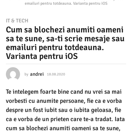
emailuri pentru totdeauna. Varianta pentru iOS
1
IT & TECH
Cum sa blochezi anumiti oameni
8
sa te sune, sa-ti scrie mesaje sau
.
emailuri pentru totdeauna.
0
Varianta pentru iOS
8
.
andrei
2
by
18.08.2020
1
8
0
.
Te intelegem foarte bine cand nu vrei sa mai
0
2
8
vorbesti cu anumite persoane, fie ca e vorba
0
.
2
despre un fost iubit sau o iubita geloasa, fie
1
0
ca e vorba de un prieten care te-a tradat. Iata
2
8
0
cum sa blochezi anumiti oameni sa te sune,
.