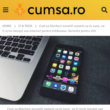
HOME
IT & TECH
Cum sa blochezi anumiti oameni sa te sune, sa-
ti scrie mesaje sau emailuri pentru totdeauna. Varianta pentru iOS
Cum sa blochezi anumiti oameni sa te sune, sa-ti scrie mesaje sau