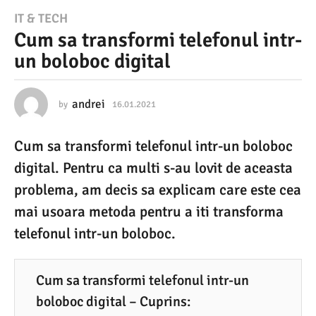
1
IT & TECH
Cum sa transformi telefonul intr-
6
un boloboc digital
.
0
1
andrei
by
16.01.2021
1
6
.
.
Cum sa transformi telefonul intr-un boloboc
0
2
1
digital. Pentru ca multi s-au lovit de aceasta
0
.
2
problema, am decis sa explicam care este cea
2
0
mai usoara metoda pentru a iti transforma
1
2
1
telefonul intr-un boloboc.
1
6
.
Cum sa transformi telefonul intr-un
0
boloboc digital – Cuprins: