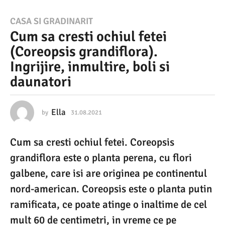
3
CASA SI GRADINARIT
Cum sa cresti ochiul fetei
1
(Coreopsis grandiflora).
.
Ingrijire, inmultire, boli si
0
daunatori
8
.
Ella
2
by
31.08.2021
3
1
0
.
Cum sa cresti ochiul fetei. Coreopsis
0
2
8
grandiflora este o planta perena, cu flori
1
.
2
galbene, care isi are originea pe continentul
3
0
nord-american. Coreopsis este o planta putin
2
1
1
ramificata, ce poate atinge o inaltime de cel
.
mult 60 de centimetri, in vreme ce pe
0