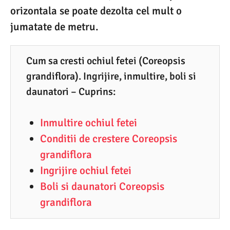
orizontala se poate dezolta cel mult o
8
jumatate de metru.
.
2
Cum sa cresti ochiul fetei (Coreopsis
0
grandiflora). Ingrijire, inmultire, boli si
2
daunatori – Cuprins:
1
Inmultire ochiul fetei
Conditii de crestere Coreopsis
grandiflora
Ingrijire ochiul fetei
Boli si daunatori Coreopsis
grandiflora