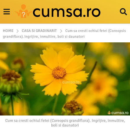
HOME
CASA SI GRADINARIT
Cum sa cresti ochiul fetei (Coreopsis
grandiflora). Ingrijire, inmultire, boli si daunatori
Cum sa cresti ochiul fetei (Coreopsis grandiflora). Ingrijire, inmultire,
boli si daunatori