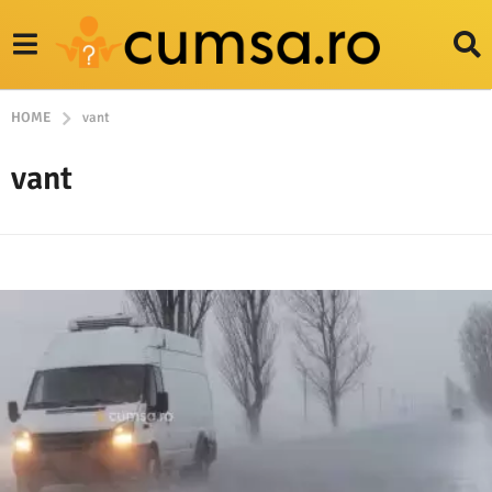
HOME
vant
vant