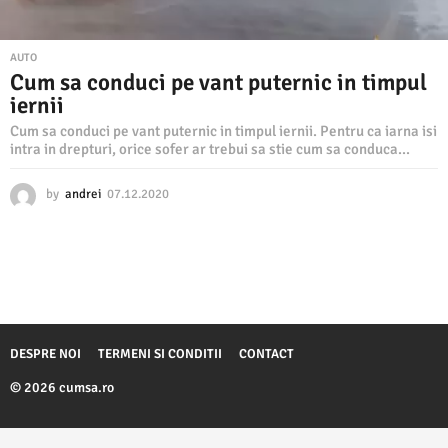
AUTO
Cum sa conduci pe vant puternic in timpul
iernii
Cum sa conduci pe vant puternic in timpul iernii. Pentru ca iarna isi
intra in drepturi, orice sofer ar trebui sa stie cum sa conduca...
by
andrei
07.12.2020
0
7
.
1
2
.
2
0
2
DESPRE NOI
TERMENI SI CONDITII
CONTACT
0
© 2026 cumsa.ro