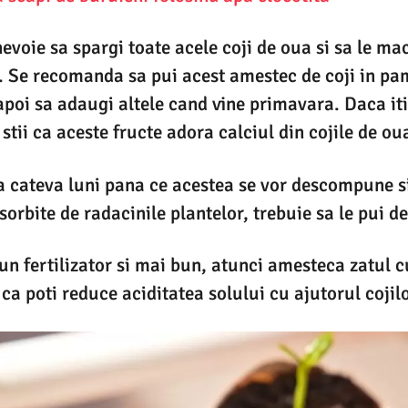
nevoie sa spargi toate acele coji de oua si sa le mac
e. Se recomanda sa pui acest amestec de coji in p
apoi sa adaugi altele cand vine primavara. Daca iti 
a stii ca aceste fructe adora calciul din cojile de ou
a cateva luni pana ce acestea se vor descompune s
bsorbite de radacinile plantelor, trebuie sa le pui d
 un fertilizator si mai bun, atunci amesteca zatul c
 ca poti reduce aciditatea solului cu ajutorul cojil