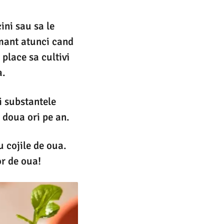
ini sau sa le
amant atunci cand
place sa cultivi
a.
i substantele
e doua ori pe an.
u cojile de oua.
or de oua!