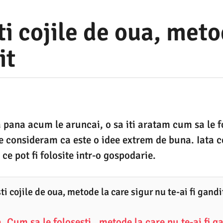
i cojile de oua, meto
it
 pana acum le aruncai, o sa iti aratam cum sa le fo
ce consideram ca este o idee extrem de buna. Iata c
a ce pot fi folosite intr-o gospodarie.
i cojile de oua, metode la care sigur nu te-ai fi gandi
. Cum sa le folosesti , metode la care nu te-ai fi g