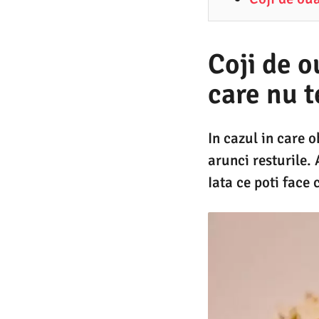
2
.
2
Coji de o
0
care nu t
2
1
In cazul in care 
arunci resturile. 
Iata ce poti face 