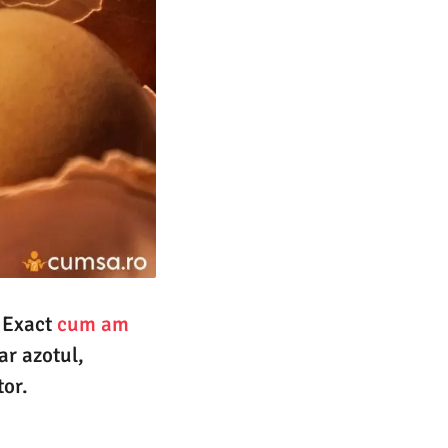
. Exact
cum am
ar azotul,
tor.