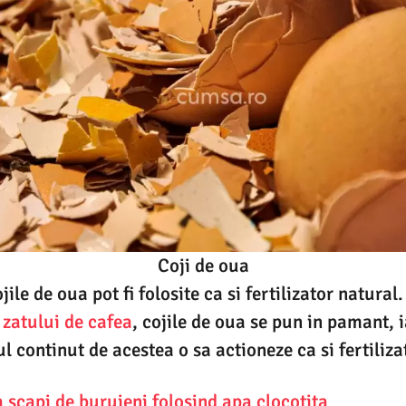
Coji de oua
jile de oua pot fi folosite ca si fertilizator natural
 zatului de cafea
, cojile de oua se pun in pamant, i
ul continut de acestea o sa actioneze ca si fertiliza
 scapi de buruieni folosind apa clocotita