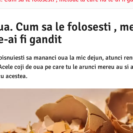
ua. Cum sa le folosesti , m
e-ai fi gandit
obisnuiesti sa mananci oua la mic dejun, atunci re
Acele coji de oua pe care tu le arunci mereu au si a
cu acestea.