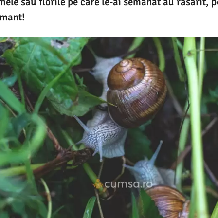
ele sau florile pe care le-ai semanat au rasarit, p
amant!