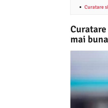
2
Curatare s
.
2
0
Curatare 
2
mai buna
1