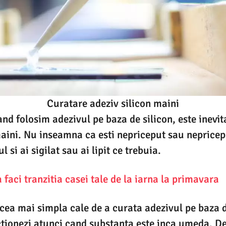
Curatare adeziv silicon maini
and folosim adezivul pe baza de silicon, este inevit
ini. Nu inseamna ca esti nepriceput sau nepriceput
l si ai sigilat sau ai lipit ce trebuia.
faci tranzitia casei tale de la iarna la primavara
a cea mai simpla cale de a curata adezivul pe baza d
ctionezi atunci cand substanta este inca umeda. De