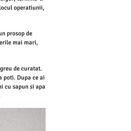
locul operatiunii,
 un prosop de
erile mai mari,
 greu de curatat.
a poti. Dupa ce ai
ni cu sapun si apa
.