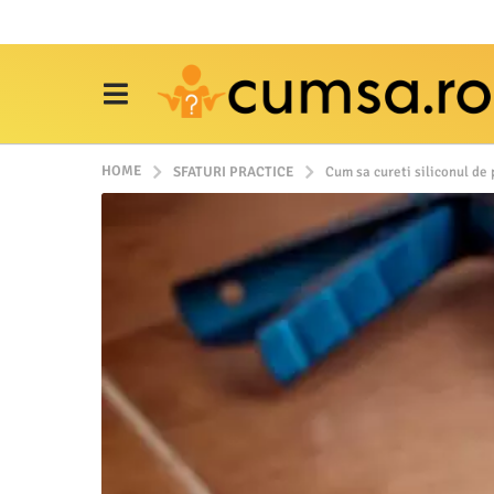
HOME
SFATURI PRACTICE
Cum sa cureti siliconul de