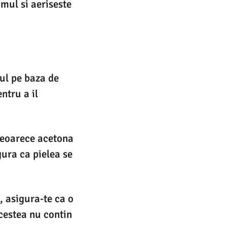
mul si aeriseste
ul pe baza de
ntru a il
 deoarece acetona
gura ca pielea se
, asigura-te ca o
cestea nu contin