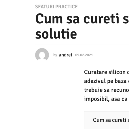
0
SFATURI PRACTICE
Cum sa cureti s
9
.
solutie
0
2
.
andrei
by
09.02.2021
0
2
9
.
0
Curatare silicon 
0
2
2
adezivul pe baza d
.
1
2
trebuie sa recuno
0
0
imposibil, asa ca 
2
9
1
.
Cum sa cureti 
0