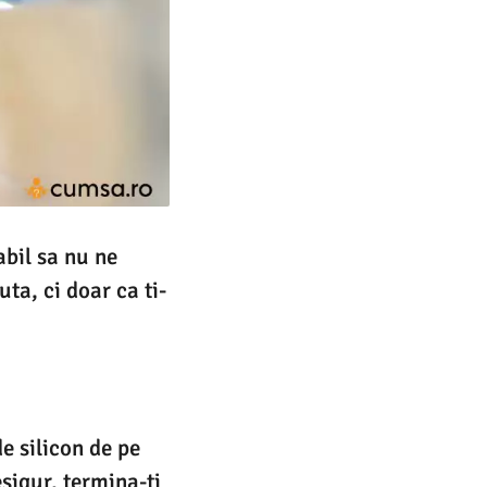
abil sa nu ne
a, ci doar ca ti-
e silicon de pe
sigur, termina-ti