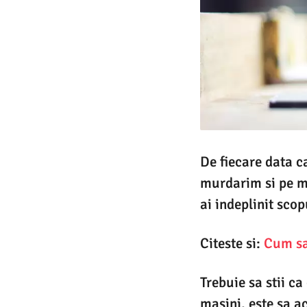
De fiecare data c
murdarim si pe ma
ai indeplinit scopu
Citeste si:
Cum sa 
Trebuie sa stii c
masini, este sa a