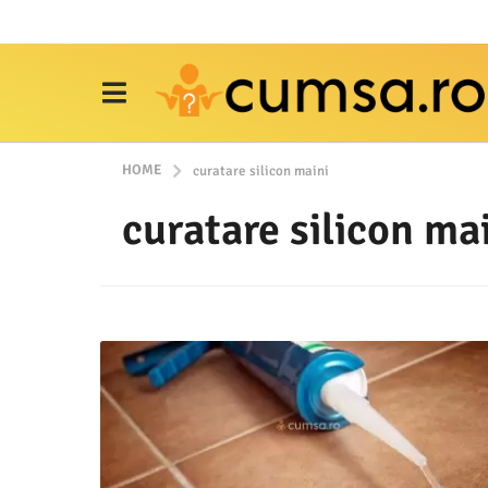
HOME
curatare silicon maini
curatare silicon ma