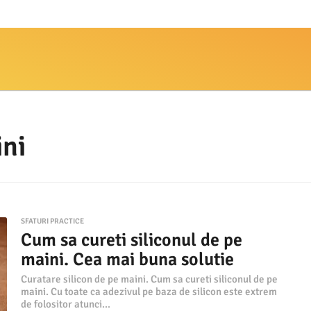
ini
SFATURI PRACTICE
Cum sa cureti siliconul de pe
maini. Cea mai buna solutie
Curatare silicon de pe maini. Cum sa cureti siliconul de pe
maini. Cu toate ca adezivul pe baza de silicon este extrem
de folositor atunci...