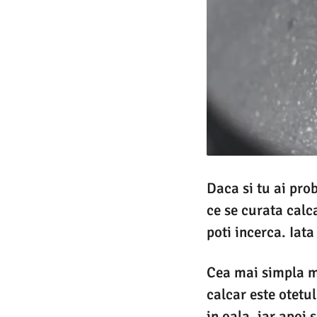
Daca si tu ai pro
ce se curata calca
poti incerca. Iat
Cea mai simpla me
calcar este otetul
in oala, iar apoi 