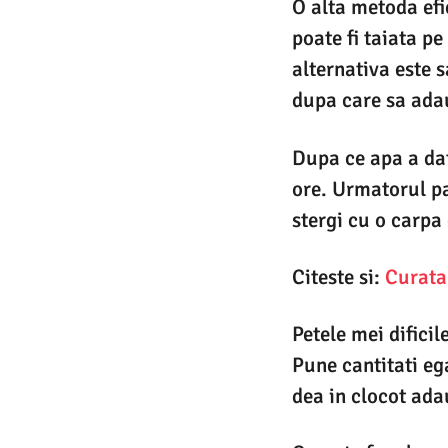
O alta metoda efi
poate fi taiata p
alternativa este 
dupa care sa adaug
Dupa ce apa a dat
ore. Urmatorul pas
stergi cu o carpa
Citeste si:
Curata
Petele mei dificil
Pune cantitati ega
dea in clocot ada