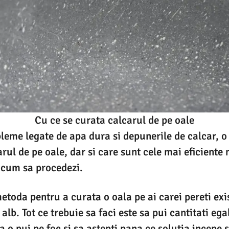
Cu ce se curata calcarul de pe oale
bleme legate de apa dura si depunerile de calcar, o
rul de pe oale, dar si care sunt cele mai eficiente
a cum sa procedezi.
toda pentru a curata o oala pe ai carei pereti exi
 alb. Tot ce trebuie sa faci este sa pui cantitati ega
sa o pui pe foc si sa astepti pana ce solutia incepe s