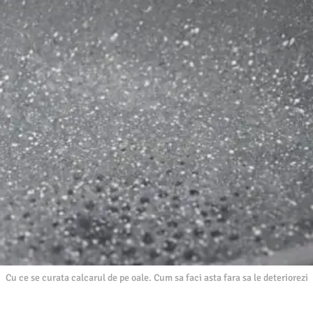
Cu ce se curata calcarul de pe oale. Cum sa faci asta fara sa le deteriorezi