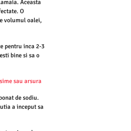
 lamaia. Aceasta
fectate. O
de volumul oalei,
ze pentru inca 2-3
sti bine si sa o
asime sau arsura
rbonat de sodiu.
lutia a inceput sa