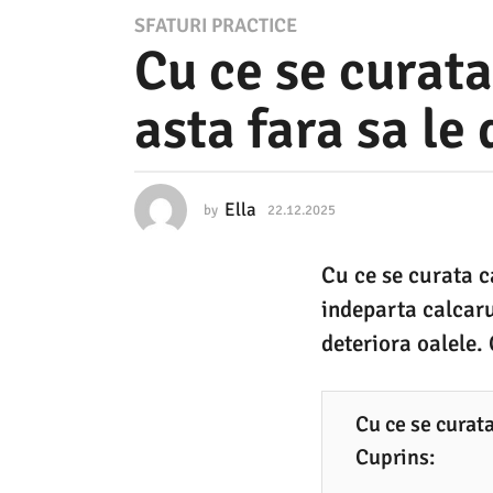
2
SFATURI PRACTICE
Cu ce se curata
2
.
asta fara sa le 
1
2
.
Ella
by
22.12.2025
2
2
2
.
0
Cu ce se curata c
1
2
2
indeparta calcaru
.
5
2
deteriora oalele. 
0
2
2
2
5
Cu ce se curata
.
Cuprins:
1