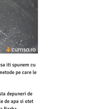
 sa iti spunem cu
 metode pe care le
sta depuneri de
le de apa si otet
a fiarba.