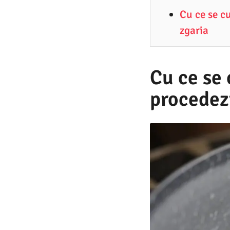
2
Cu ce se c
.
zgaria
2
0
2
Cu ce se 
5
procedezi