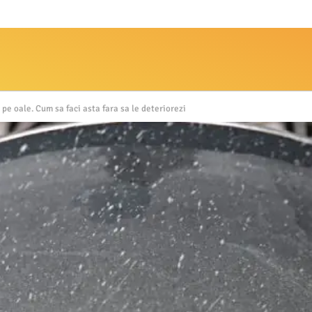
 pe oale. Cum sa faci asta fara sa le deteriorezi