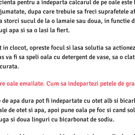
cienta pentru a indeparta calcarul de pe oale este
e jumatate, dupa care trebuie sa freci suprafetele a
sa storci sucul de la o lamaie sau doua, in functie 
i apa si sa o lasi la fiert.
 in clocot, opreste focul si lasa solutia sa actione
 va fi sa speli oala cu detergent de vase, sa o clate
 curata.
re oale emailate. Cum sa indepartezi petele de gr
e de apa dura pot fi indepartate cu otet alb si bica
le de otet si apa, apoi pune oala pe foc si cand so
uga si doua linguri cu bicarbonat de sodiu.