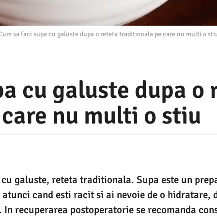
Cum sa faci supa cu galuste dupa o reteta traditionala pe care nu multi o sti
a cu galuste dupa o 
 care nu multi o stiu
cu galuste, reteta traditionala. Supa este un prep
 atunci cand esti racit si ai nevoie de o hidratare, 
ie. In recuperarea postoperatorie se recomanda co