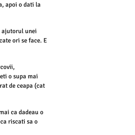
a, apoi o dati la
 ajutorul unei
ate ori se face. E
covii,
veti o supa mai
trat de ceapa (cat
ocmai ca dadeau o
ca riscati sa o