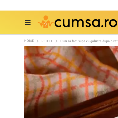
HOME
RETETE
Cum sa faci supa cu galuste dupa o ret