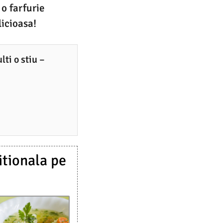
 o farfurie
licioasa!
ti o stiu –
itionala pe