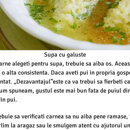
Supa cu galuste
carne alegeti pentru supa, trebuie sa aiba os. Acea
i o alta consistenta. Daca aveti pui in propria gosp
antat. „Dezavantajul”este ca va trebui sa fierbeti 
cum spuneam, gustul este mai bun fata de puiul d
in pui.
ebuie sa verificati carnea sa nu aiba pene ramase, 
lim la aragaz sau le smulgem atent cu ajutorul unu