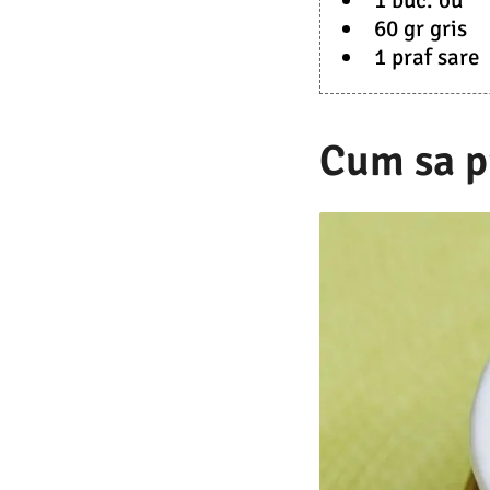
1 buc. ou
60 gr gris
1 praf sare
Cum sa p