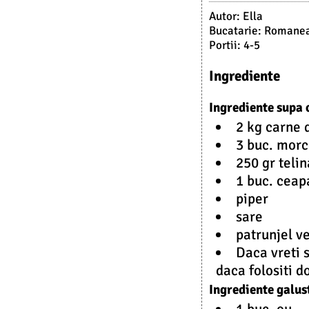
Autor:
Ella
Bucatarie:
Romane
Portii:
4-5
Ingrediente
Ingrediente supa 
2 kg carne d
3 buc. morc
250 gr teli
1 buc. ceap
piper
sare
patrunjel v
Daca vreti s
daca folositi 
Ingrediente galust