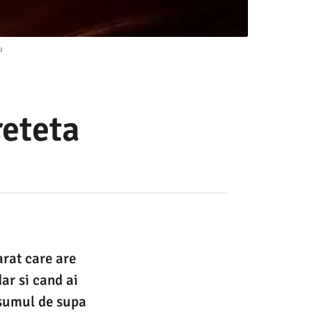
u
reteta
arat care are
dar si cand ai
nsumul de supa