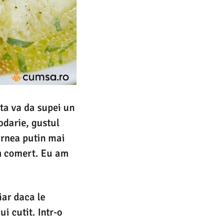
sta va da supei un
odarie, gustul
carnea putin mai
in comert. Eu am
iar daca le
i cutit. Intr-o