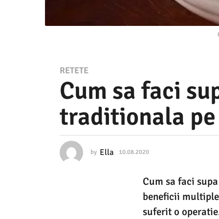
1
RETETE
Cum sa faci sup
0
.
traditionala pe
0
8
.
Ella
by
10.08.2020
0
2
6
.
0
Cum sa faci supa 
0
2
4
beneficii multiple
.
0
2
suferit o operat
0