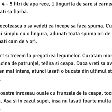
4 – 5 litri de apa rece, 1 lingurita de sare si carne
ati sa fiarba.
ocoteasca o sa vedeti ca incepe sa faca spuma. Cu
 simplu cu o lingura, adunati toata spuma ori de c
ati cam de 4 ori.
rt si trecem la pregatirea legumelor. Curatam mor
cina de patrunjel, telina si ceapa. Daca vreti sa a
en mai intens, atunci lasati o bucata din ultimul s
.
 noastre inroseau ouale cu frunzele de la ceapa, t
 Asa si in cazul supei, insa nu lasati foarte multa 
.