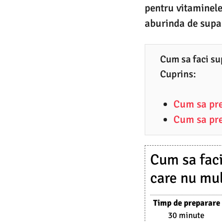
0
pentru vitaminele 
2
6
3
aburinda de supa 
.
0
Cum sa faci sup
4
Cuprins:
.
2
Cum sa pre
0
Cum sa pre
2
3
Cum sa faci
care nu mul
Timp de preparare
30 minute