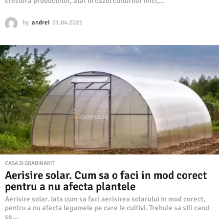
crestera productiilor, atat in cazul culturilor mici,...
by
andrei
01.04.2021
1
0
.
0
6
.
2
0
2
1
CASA SI GRADINARIT
Aerisire solar. Cum sa o faci in mod corect
pentru a nu afecta plantele
Aerisire solar. Iata cum sa faci aerisirea solarului in mod corect,
pentru a nu afecta legumele pe care le cultivi. Trebuie sa stii cand
se...