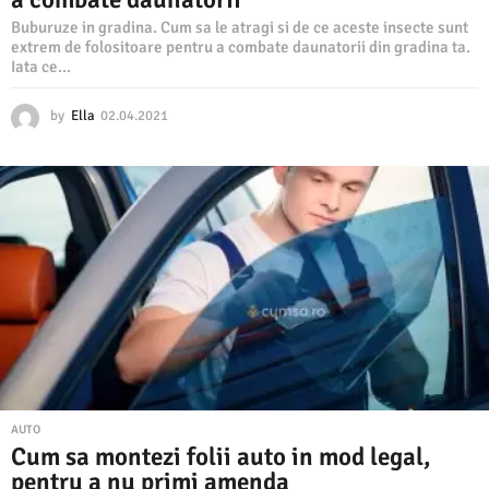
Buburuze in gradina. Cum sa le atragi si de ce aceste insecte sunt
extrem de folositoare pentru a combate daunatorii din gradina ta.
Iata ce...
by
Ella
02.04.2021
0
2
.
0
4
.
2
0
2
1
AUTO
Cum sa montezi folii auto in mod legal,
pentru a nu primi amenda