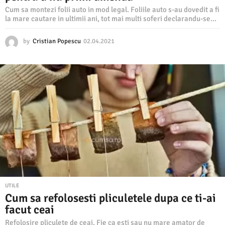
Cum sa montezi folii auto in mod legal. Foliile auto s-au dovedit a fi
la mare cautare in ultimii ani, tot mai multi soferi declarandu-se...
by
Cristian Popescu
02.04.2021
0
2
.
0
4
.
2
0
2
1
UTILE
Cum sa refolosesti pliculetele dupa ce ti-ai
facut ceai
Refolosire pliculete de ceai. Fie ca esti sau nu mare amator de