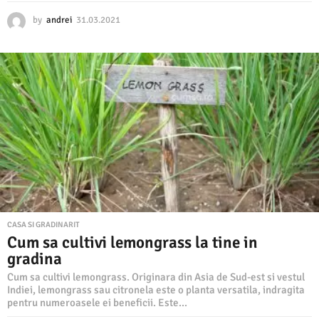
by
andrei
31.03.2021
3
1
.
0
3
.
2
0
2
1
CASA SI GRADINARIT
Cum sa cultivi lemongrass la tine in
gradina
Cum sa cultivi lemongrass. Originara din Asia de Sud-est si vestul
Indiei, lemongrass sau citronela este o planta versatila, indragita
pentru numeroasele ei beneficii. Este...