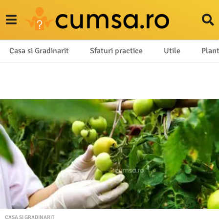
Casa si Gradinarit
Sfaturi practice
Utile
Plan
c
u
m
s
a
.
r
o
CASA SI GRADINARIT