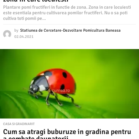
Plantare pomi fructiferi in functie de zona. Zona in care locuiesti
este esentiala pentru cultivarea pomilor fructiferi. Nu o sa poti
cultiva toti pomii pe...
by
Statiunea de Cercetare-Dezvoltare Pomicultura Baneasa
02.04.2021
0
5
.
0
4
.
2
0
2
1
CASA SI GRADINARIT
Cum sa atragi buburuze in gradina pentru
a combate daunatorii