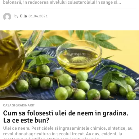
balonarii, in reducerea nivelului colesterolului in sange si...
by
Ella
01.04.2021
0
1
.
0
4
.
2
0
2
1
CASA SI GRADINARIT
Cum sa folosesti ulei de neem in gradina.
La ce este bun?
Ulei de neem. Pesticidele si ingrasamintele chimice, sintetice, au
revolutionat agricultura in secolul trecut. Au dus, evident, la