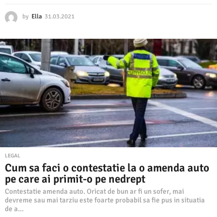
by
Ella
31.03.2021
3
1
.
0
3
.
2
0
2
1
LEGAL
Cum sa faci o contestatie la o amenda auto
pe care ai primit-o pe nedrept
Contestatie amenda auto. Oricat de bun ar fi un sofer, mai
devreme sau mai tarziu este foarte probabil sa fie pus in situatia
de a...