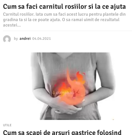
-
Cum sa faci carnitul rosiilor si la ce ajuta
I
Carnitul rosiilor. Iata cum sa faci acest lucru pentru plantele din
n
gradina ta si la ce poate ajuta. O sa ramai uimit de rezultatul
acestei...
v
a
by
andrei
04.04.2021
0
4
t
.
a
0
4
c
.
u
2
0
m
2
1
s
a
f
a
UTILE
c
Cum sa scapi de arsuri gastrice folosind