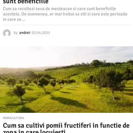
sunt beneficiile
Cum sa recoltezi seva de mesteacan si care sunt beneficiile
acesteia. De asemenea, ar mai trebui sa stii si care este perioada
in care se...
by
andrei
02.04.2021
0
2
.
0
4
.
2
0
2
1
POMICULTURA
Cum sa cultivi pomii fructiferi in functie de
zona in care locuiesti