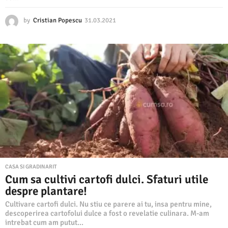
by
Cristian Popescu
31.03.2021
3
1
.
0
3
.
2
0
2
1
CASA SI GRADINARIT
Cum sa cultivi cartofi dulci. Sfaturi utile
despre plantare!
Cultivare cartofi dulci. Nu stiu ce parere ai tu, insa pentru mine,
descoperirea cartofolui dulce a fost o revelatie culinara. M-am
intrebat cum am putut...