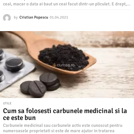
ceai, macar o data ai baut un ceai facut dintr-un pliculet. E drept,...
by
Cristian Popescu
01.04.2021
0
1
.
0
4
.
2
0
2
1
UTILE
Cum sa folosesti carbunele medicinal si la
ce este bun
Carbunele medicinal sau carbunele activ este cunoscut pentru
numeroasele proprietati si este de mare ajutor in tratarea