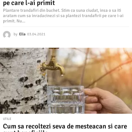
pe care l-ai primit
Plantare trandafiri din buchet. Stim ca suna ciudat, insa o sa iti
aratam cum sa inradacinezi si sa plantezi trandafirii pe care i-ai
primit. Nu...
by
Ella
03.04.2021
0
3
.
0
4
.
2
0
2
1
UTILE
Cum sa recoltezi seva de mesteacan si care