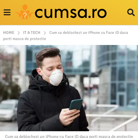
HOME
IT & TECH
Cum sa deblochezi un iPhone cu Face ID daca
porti masca de protectie
Cum sa deblochezi un iPhone cu Face ID daca porti masca de protectie