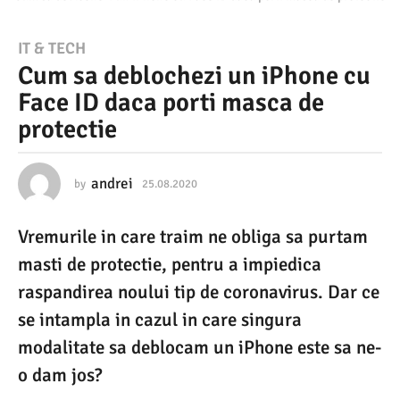
2
IT & TECH
Cum sa deblochezi un iPhone cu
5
Face ID daca porti masca de
.
protectie
0
8
.
andrei
by
25.08.2020
2
5
2
.
Vremurile in care traim ne obliga sa purtam
0
0
8
masti de protectie, pentru a impiedica
2
.
2
raspandirea noului tip de coronavirus. Dar ce
0
0
se intampla in cazul in care singura
2
2
0
modalitate sa deblocam un iPhone este sa ne-
5
o dam jos?
.