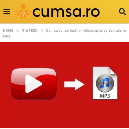
HOME
IT & TECH
Cum sa convertesti un videoclip de pe Youtube in
MP3