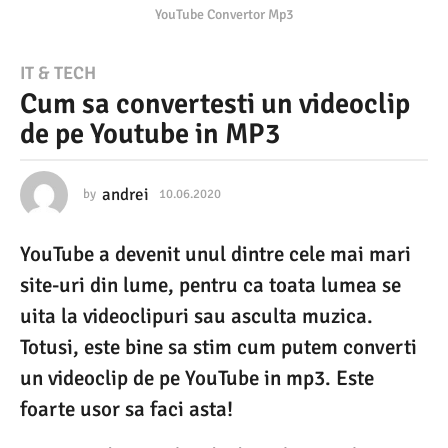
YouTube Convertor Mp3
1
IT & TECH
Cum sa convertesti un videoclip
0
de pe Youtube in MP3
.
0
6
andrei
by
10.06.2020
1
0
.
.
YouTube a devenit unul dintre cele mai mari
0
2
6
site-uri din lume, pentru ca toata lumea se
0
.
2
uita la videoclipuri sau asculta muzica.
2
0
Totusi, este bine sa stim cum putem converti
0
2
0
un videoclip de pe YouTube in mp3. Este
1
foarte usor sa faci asta!
0
.