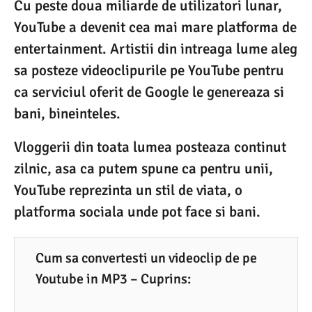
Cu peste doua miliarde de utilizatori lunar,
0
YouTube a devenit cea mai mare platforma de
6
entertainment. Artistii din intreaga lume aleg
.
sa posteze videoclipurile pe YouTube pentru
2
ca serviciul oferit de Google le genereaza si
0
bani, bineinteles.
2
Vloggerii din toata lumea posteaza continut
0
zilnic, asa ca putem spune ca pentru unii,
YouTube reprezinta un stil de viata, o
platforma sociala unde pot face si bani.
Cum sa convertesti un videoclip de pe
Youtube in MP3 – Cuprins: