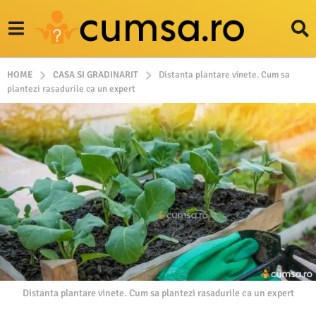
HOME
CASA SI GRADINARIT
Distanta plantare vinete. Cum sa
plantezi rasadurile ca un expert
Distanta plantare vinete. Cum sa plantezi rasadurile ca un expert