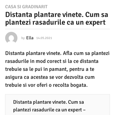
1
CASA SI GRADINARIT
Distanta plantare vinete. Cum sa
4
plantezi rasadurile ca un expert
.
0
5
Ella
by
14.05.2021
2
2
.
.
Distanta plantare vinete. Afla cum sa plantezi
0
2
4
rasadurile in mod corect si la ce distanta
0
.
2
trebuie sa le pui in pamant, pentru a te
2
0
asigura ca acestea se vor dezvolta cum
1
2
2
trebuie si vor oferi o recolta bogata.
2
2
.
Distanta plantare vinete. Cum sa
0
plantezi rasadurile ca un expert –