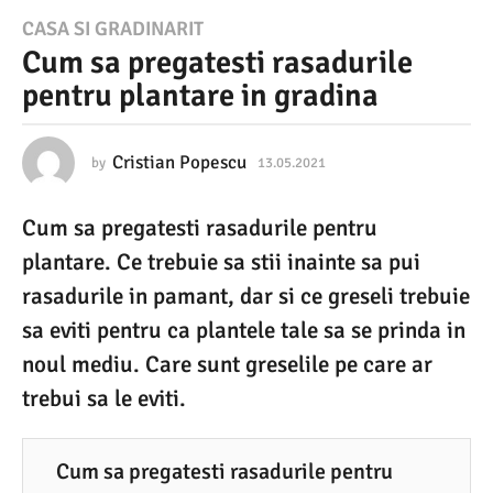
1
CASA SI GRADINARIT
Cum sa pregatesti rasadurile
3
pentru plantare in gradina
.
0
5
Cristian Popescu
by
13.05.2021
1
3
.
.
Cum sa pregatesti rasadurile pentru
0
2
5
plantare. Ce trebuie sa stii inainte sa pui
0
.
2
rasadurile in pamant, dar si ce greseli trebuie
2
0
sa eviti pentru ca plantele tale sa se prinda in
1
2
1
noul mediu. Care sunt greselile pe care ar
1
trebui sa le eviti.
3
.
0
Cum sa pregatesti rasadurile pentru