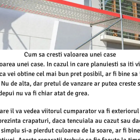
Cum sa cresti valoarea unei case
area unei case. In cazul in care planuiesti sa iti v
 ca vei obtine cel mai bun pret posibil, ar fi bine sa
 Nu de alta, dar pretul de vanzare ar putea creste 
epui nu va fi chiar atat de grea.
re il va vedea viitorul cumparator va fi exteriorul 
prezinta crapaturi, daca tencuiala au cazut sau d
 simplu si-a pierdut culoarea de la soare, ar fi bin
tiuni. Aceste reparatii trebuie sa fie facute la ti