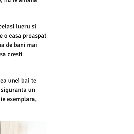
celasi lucru si
re o casa proaspat
ma de bani mai
sa cresti
ea unei bai te
u siguranta un
aie exemplara,