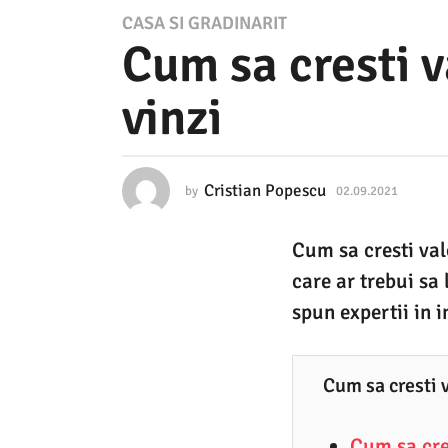
0
CASA SI GRADINARIT
Cum sa cresti v
2
.
vinzi
0
9
.
Cristian Popescu
by
02.09.2021
0
2
2
.
0
Cum sa cresti val
0
2
9
care ar trebui sa 
.
1
2
spun expertii in i
0
0
2
2
1
Cum sa cresti v
.
0
Cum sa cres