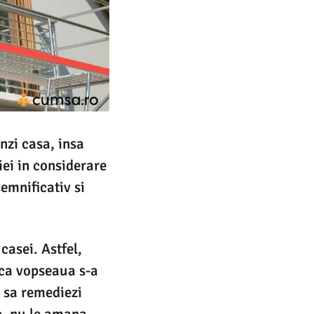
inzi casa, insa
 iei in considerare
semnificativ si
casei. Astfel,
aca vopseaua s-a
e sa remediezi
mp, nu le amana