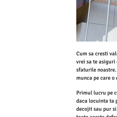
Cum sa cresti valo
vrei sa te asiguri
sfaturile noastre.
munca pe care o d
Primul lucru pe ca
daca locuinta ta 
decojit sau pur si
toate aceste defec