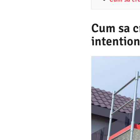
9
.
2
Cum sa cr
0
intention
2
1