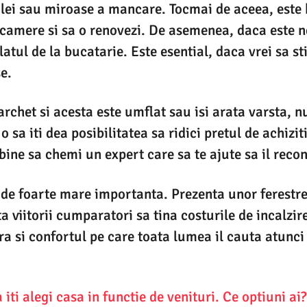
ulei sau miroase a mancare. Tocmai de aceea, este 
i camere si sa o renovezi. De asemenea, daca este n
blatul de la bucatarie. Este esential, daca vrei sa st
e.
archet si acesta este umflat sau isi arata varsta, n
 sa iti dea posibilitatea sa ridici pretul de achizit
i bine sa chemi un expert care sa te ajute sa il reco
t de foarte mare importanta. Prezenta unor ferestre
a viitorii cumparatori sa tina costurile de incalzir
ra si confortul pe care toata lumea il cauta atunc
iti alegi casa in functie de venituri. Ce optiuni ai?