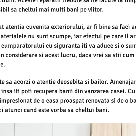
bil sa cheltui mai multi bani pe viitor.
 atentia cuvenita exteriorului, ar fi bine sa faci a
Materialele nu sunt scumpe, iar efectul pe care il a
i cumparatorului cu siguranta iti va aduce si o su
n considerare si acest lucru, daca vrei sa stii cum 
e.
e sa acorzi o atentie deosebita si bailor. Amenajar
 insa iti poti recupera banii din vanzarea casei. C
impresionat de o casa proaspat renovata si de o b
ci atunci cand este vorba sa cheltui bani.