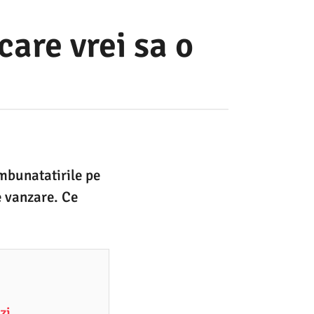
care vrei sa o
imbunatatirile pe
de vanzare. Ce
zi