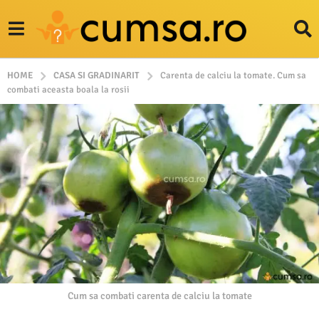
HOME
CASA SI GRADINARIT
Carenta de calciu la tomate. Cum sa
combati aceasta boala la rosii
Cum sa combati carenta de calciu la tomate