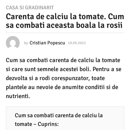
1
CASA SI GRADINARIT
Carenta de calciu la tomate. Cum
9
sa combati aceasta boala la rosii
.
0
5
Cristian Popescu
by
19.05.2021
0
5
.
.
Cum sa combati carenta de calciu la tomate
0
2
5
si care sunt semnele acestei boli. Pentru a se
0
.
2
dezvolta si a rodi corespunzator, toate
2
0
plantele au nevoie de anumite conditii si de
1
2
5
nutrienti.
0
5
.
Cum sa combati carenta de calciu la
0
tomate – Cuprins: