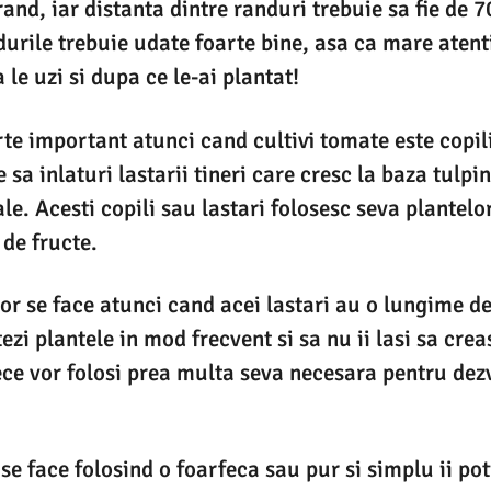
rand, iar distanta dintre randuri trebuie sa fie de 
durile trebuie udate foarte bine, asa ca mare atent
 le uzi si dupa ce le-ai plantat!
rte important atunci cand cultivi tomate este copil
 sa inlaturi lastarii tineri care cresc la baza tulpi
le. Acesti copili sau lastari folosesc seva plantelor
de fructe.
or se face atunci cand acei lastari au o lungime d
ezi plantele in mod frecvent si sa nu ii lasi sa cre
ce vor folosi prea multa seva necesara pentru dez
 se face folosind o foarfeca sau pur si simplu ii pot