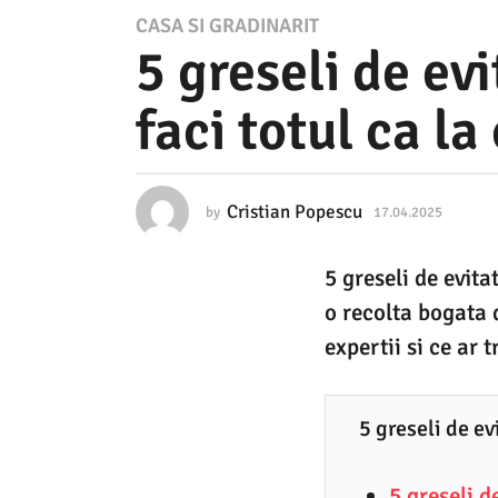
1
CASA SI GRADINARIT
5 greseli de ev
7
.
faci totul ca la
0
4
.
Cristian Popescu
by
17.04.2025
1
2
7
.
0
5 greseli de evita
0
2
4
o recolta bogata d
.
5
2
expertii si ce ar t
0
1
2
7
5
5 greseli de ev
.
0
5 greseli d