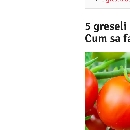
4
.
2
5 greseli
0
Cum sa fa
2
5