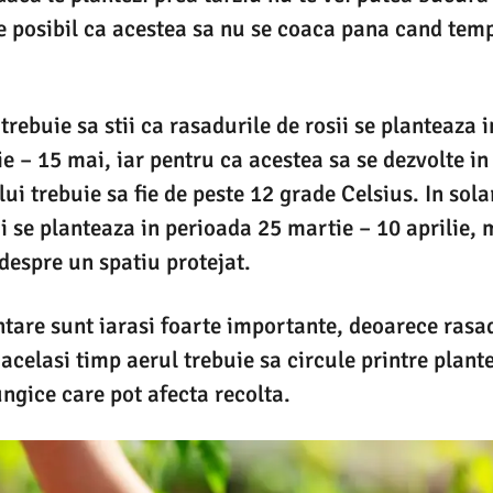
te posibil ca acestea sa nu se coaca pana cand tem
rebuie sa stii ca rasadurile de rosii se planteaza i
ie – 15 mai, iar pentru ca acestea sa se dezvolte i
i trebuie sa fie de peste 12 grade Celsius. In solar
ii se planteaza in perioada 25 martie – 10 aprilie,
espre un spatiu protejat.
ntare sunt iarasi foarte importante, deoarece rasa
acelasi timp aerul trebuie sa circule printre plante.
ungice care pot afecta recolta.