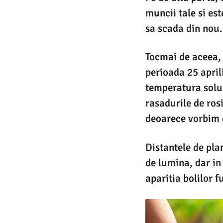
muncii tale si es
sa scada din nou.
Tocmai de aceea, t
perioada 25 april
temperatura solulu
rasadurile de ros
deoarece vorbim d
Distantele de pla
de lumina, dar in 
aparitia bolilor f