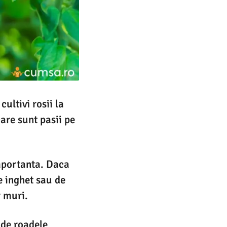
cultivi rosii la
care sunt pasii pe
importanta. Daca
e inghet sau de
r muri.
 de roadele