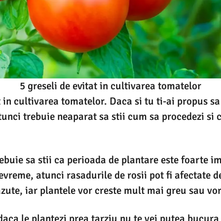
5 greseli de evitat in cultivarea tomatelor
t in cultivarea tomatelor. Daca si tu ti-ai propus sa 
tunci trebuie neaparat sa stii cum sa procedezi si 
rebuie sa stii ca perioada de plantare este foarte 
evreme, atunci rasadurile de rosii pot fi afectate d
zute, iar plantele vor creste mult mai greu sau vo
 daca le plantezi prea tarziu nu te vei putea bucura