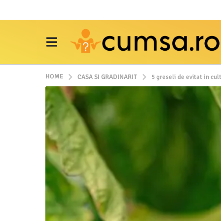
HOME
CASA SI GRADINARIT
5 greseli de evitat in cu