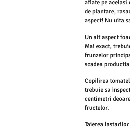
aflate pe acelasi 
de plantare, rasa
aspect! Nu uita sa
Un alt aspect foa
Mai exact, trebuie
frunzelor principa
scadea productia 
Copilirea tomatel
trebuie sa inspect
centimetri deoare
fructelor.
Taierea lastarilor