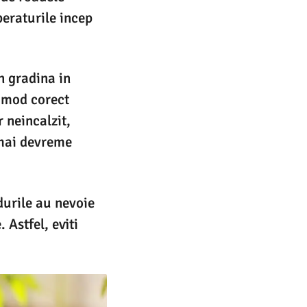
peraturile incep
n gradina in
n mod corect
 neincalzit,
 mai devreme
durile au nevoie
 Astfel, eviti