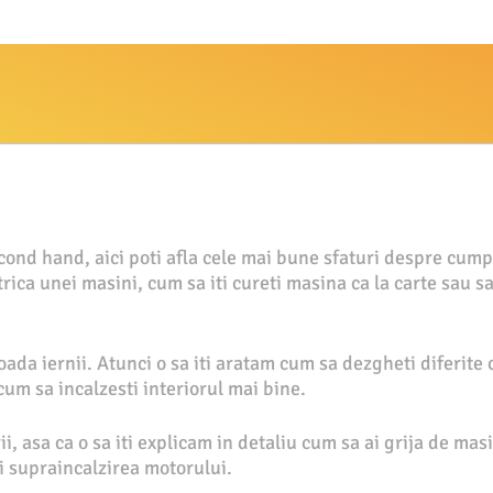
econd hand, aici poti afla cele mai bune sfaturi despre cum
rica unei masini, cum sa iti cureti masina ca la carte sau s
oada iernii. Atunci o sa iti aratam cum sa dezgheti diferit
cum sa incalzesti interiorul mai bine.
ii, asa ca o sa iti explicam in detaliu cum sa ai grija de ma
ti supraincalzirea motorului.