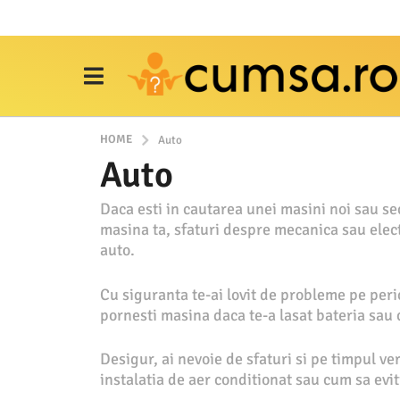
HOME
Auto
Auto
Daca esti in cautarea unei masini noi sau s
masina ta, sfaturi despre mecanica sau elect
auto.
Cu siguranta te-ai lovit de probleme pe peri
pornesti masina daca te-a lasat bateria sau 
Desigur, ai nevoie de sfaturi si pe timpul ver
instalatia de aer conditionat sau cum sa evi