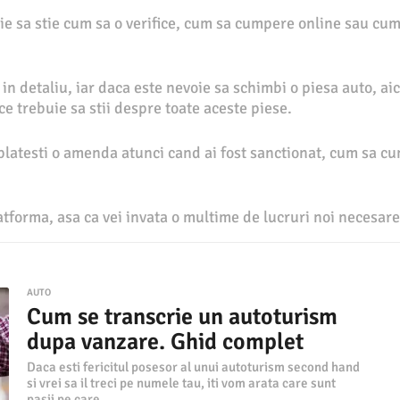
 sa stie cum sa o verifice, cum sa cumpere online sau cum 
 detaliu, iar daca este nevoie sa schimbi o piesa auto, aici
e trebuie sa stii despre toate aceste piese.
 platesti o amenda atunci cand ai fost sanctionat, cum sa cu
latforma, asa ca vei invata o multime de lucruri noi necesare
AUTO
Cum se transcrie un autoturism
dupa vanzare. Ghid complet
Daca esti fericitul posesor al unui autoturism second hand
si vrei sa il treci pe numele tau, iti vom arata care sunt
pasii pe care...