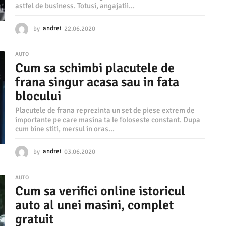
astfel de business. Totusi, angajatii...
by
andrei
22.06.2020
1
4
.
AUTO
0
Cum sa schimbi placutele de
8
.
frana singur acasa sau in fata
2
blocului
0
2
Placutele de frana reprezinta un set de piese extrem de
0
importante pe care masina ta le foloseste constant. Dupa
cum bine stiti, mersul in oras...
by
andrei
03.06.2020
0
3
.
AUTO
0
Cum sa verifici online istoricul
6
.
auto al unei masini, complet
2
gratuit
0