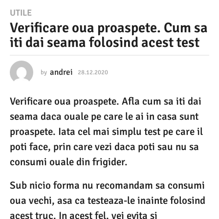
2
UTILE
Verificare oua proaspete. Cum sa
8
iti dai seama folosind acest test
.
1
2
andrei
by
28.12.2020
2
8
.
.
Verificare oua proaspete. Afla cum sa iti dai
1
2
2
seama daca ouale pe care le ai in casa sunt
0
.
2
proaspete. Iata cel mai simplu test pe care il
2
0
poti face, prin care vezi daca poti sau nu sa
0
2
0
consumi ouale din frigider.
2
8
Sub nicio forma nu recomandam sa consumi
.
oua vechi, asa ca testeaza-le inainte folosind
1
acest truc. In acest fel, vei evita si