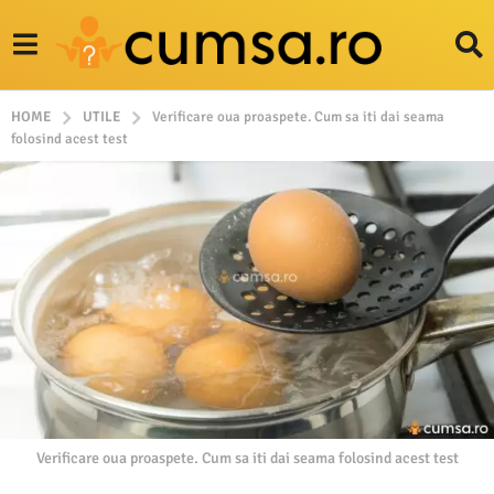
HOME
UTILE
Verificare oua proaspete. Cum sa iti dai seama
folosind acest test
Verificare oua proaspete. Cum sa iti dai seama folosind acest test