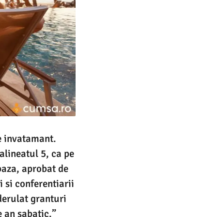
e invatamant.
alineatul 5, ca pe
baza, aprobat de
i si conferentiarii
derulat granturi
e an sabatic.”