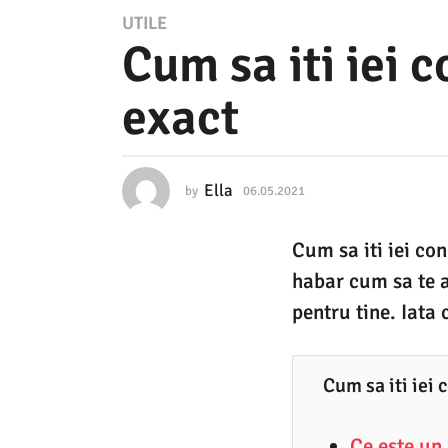
0
UTILE
Cum sa iti iei 
6
.
exact
0
5
.
Ella
by
06.05.2021
0
2
6
.
0
Cum sa iti iei co
0
2
5
habar cum sa te a
.
1
2
pentru tine. Iata
0
0
2
6
1
Cum sa iti iei 
.
0
Ce este un