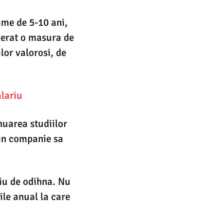
ime de 5-10 ani,
iderat o masura de
lor valorosi, de
alariu
nuarea studiilor
 in companie sa
diu de odihna. Nu
ile anual la care