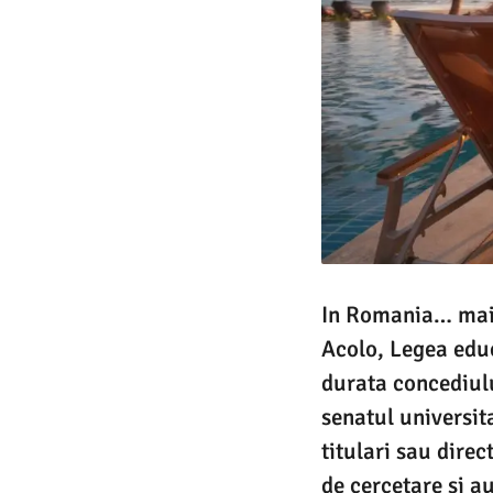
In Romania… mai 
Acolo, Legea educ
durata concediulu
senatul universita
titulari sau direc
de cercetare si a