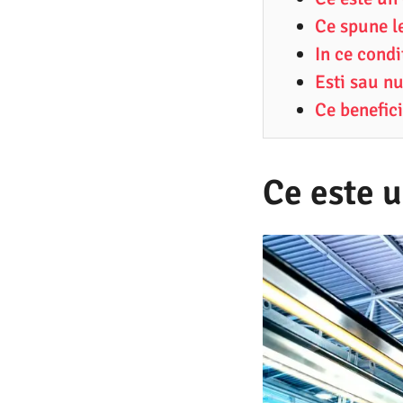
5
Ce spune l
.
In ce condi
2
Esti sau nu
0
Ce benefic
2
1
Ce este 