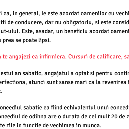
ii ca, in general, le este acordat oamenilor cu vech
ctii de conducere, dar nu obligatoriu, si este cons
ut-ului. Este, asadar, un beneficiu acordat oameni
prea se poate lipsi.
te angajezi ca infirmiera. Cursuri de calificare, s
estui an sabatic, angajatul a optat si pentru conti
erfectiona, atunci sunt sanse mari ca la revenirea
.
oncediul sabatic ca fiind echivalentul unui conce
oncediul de odihna are o durata de cel mult 20 de z
te zile in functie de vechimea in munca.