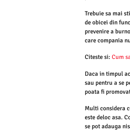
Trebuie sa mai st
de obicei din fun
prevenire a burno
care compania nu 
Citeste si:
Cum sa 
Daca in timpul ac
sau pentru a se p
poata fi promovat
Multi considera c
este deloc asa. C
se pot adauga nis