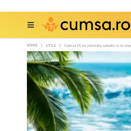
HOME
UTILE
Cum sa iti iei concediu sabatic si ce rep