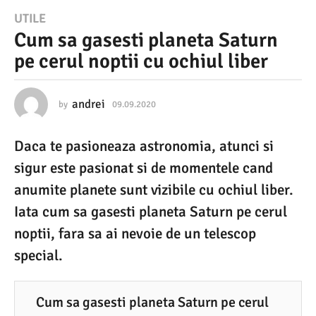
0
UTILE
Cum sa gasesti planeta Saturn
9
pe cerul noptii cu ochiul liber
.
0
9
andrei
by
09.09.2020
0
9
.
.
Daca te pasioneaza astronomia, atunci si
0
2
9
sigur este pasionat si de momentele cand
0
.
2
anumite planete sunt vizibile cu ochiul liber.
2
0
Iata cum sa gasesti planeta Saturn pe cerul
0
2
0
noptii, fara sa ai nevoie de un telescop
0
special.
9
.
0
Cum sa gasesti planeta Saturn pe cerul