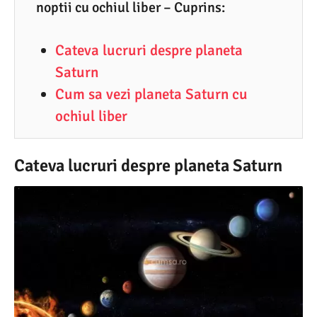
9
noptii cu ochiul liber – Cuprins:
.
Cateva lucruri despre planeta
2
Saturn
0
Cum sa vezi planeta Saturn cu
2
ochiul liber
0
Cateva lucruri despre planeta Saturn