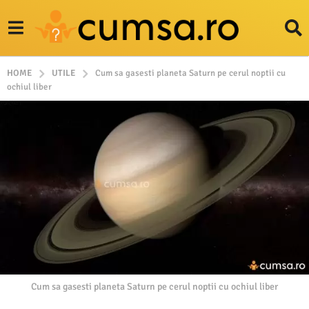
HOME
UTILE
Cum sa gasesti planeta Saturn pe cerul noptii cu
ochiul liber
Cum sa gasesti planeta Saturn pe cerul noptii cu ochiul liber