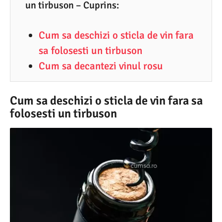
2
un tirbuson – Cuprins:
.
Cum sa deschizi o sticla de vin fara
2
sa folosesti un tirbuson
0
Cum sa decantezi vinul rosu
2
2
Cum sa deschizi o sticla de vin fara sa
folosesti un tirbuson