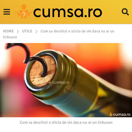
HOME
UTILE
Cum sa deschizi o sticla de vin daca nu ai un
tirbuson
Cum sa deschizi o sticla de vin daca nu ai un tirbuson