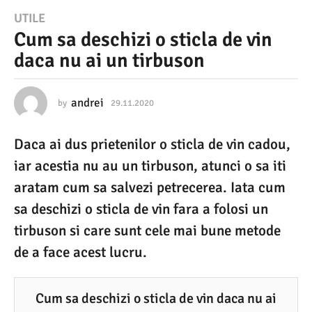
2
UTILE
Cum sa deschizi o sticla de vin
9
daca nu ai un tirbuson
.
1
1
andrei
by
29.11.2020
2
7
.
.
Daca ai dus prietenilor o sticla de vin cadou,
0
2
2
iar acestia nu au un tirbuson, atunci o sa iti
0
.
2
aratam cum sa salvezi petrecerea. Iata cum
2
0
sa deschizi o sticla de vin fara a folosi un
0
2
2
tirbuson si care sunt cele mai bune metode
2
de a face acest lucru.
7
.
0
Cum sa deschizi o sticla de vin daca nu ai