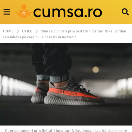
HOME
UTILE
Cum sa cumperi prin licitatii incaltari Nike, Jordan
sau Adidas pe care nu le gasesti in Romania
Cum sa cumperi prin licitatii incaltari Nike, Jordan sau Adidas pe care