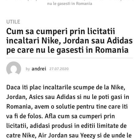
nu le gasesti in Romania
2
UTILE
Cum sa cumperi prin licitatii
7
incaltari Nike, Jordan sau Adidas
.
pe care nu le gasesti in Romania
0
7
.
andrei
by
27.07.2020
1
0
2
.
Daca iti plac incaltarile scumpe de la Nike,
0
0
8
Jordan, Asics sau Adidas si nu le poti gasi in
2
.
2
Romania, avem o solutie pentru tine care iti
0
0
va fi de folos. Afla cum sa cumperi prin
2
1
0
licitatii, adidasi produsi in editii limitate de
0
catre Nike, Air Jordan sau Yeezy si de unde le
.