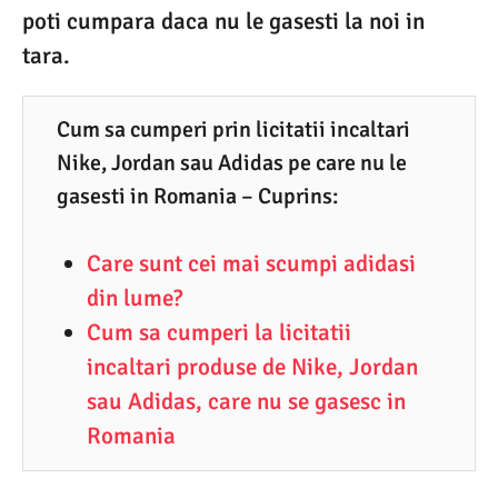
poti cumpara daca nu le gasesti la noi in
0
tara.
8
.
2
Cum sa cumperi prin licitatii incaltari
Nike, Jordan sau Adidas pe care nu le
0
gasesti in Romania – Cuprins:
2
0
Care sunt cei mai scumpi adidasi
din lume?
Cum sa cumperi la licitatii
incaltari produse de Nike, Jordan
sau Adidas, care nu se gasesc in
Romania