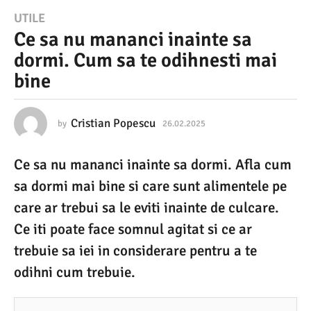
2
UTILE
Ce sa nu mananci inainte sa
6
dormi. Cum sa te odihnesti mai
.
bine
0
2
.
Cristian Popescu
by
26.02.2025
2
6
2
.
Ce sa nu mananci inainte sa dormi. Afla cum
0
0
2
sa dormi mai bine si care sunt alimentele pe
2
.
2
care ar trebui sa le eviti inainte de culcare.
5
0
Ce iti poate face somnul agitat si ce ar
2
2
5
trebuie sa iei in considerare pentru a te
6
odihni cum trebuie.
.
0