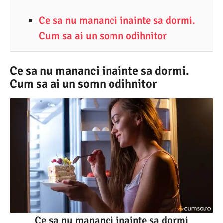
2
Ce sa nu mananci inainte sa dormi.
.
Cum sa ai un somn odihnitor
2
0
2
Ce sa nu mananci inainte sa dormi.
Cum sa ai un somn odihnitor
5
Ce sa nu mananci inainte sa dormi