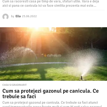
Cum sa racoresti casa pe timp de vara, sfaturi utile. Vara e deja
aici si pana ce canicula isi va face simtita prezenta mai este...
by
Ella
25.06.2022
2
5
.
0
6
.
2
0
2
2
CASA SI GRADINARIT
Cum sa protejezi gazonul pe canicula. Ce
trebuie sa faci
Cum sa protejezi gazonul pe canicula. Ce trebuie sa faci atunci
cand temperaturile cresc foarte mult si cum iti poti salva gazonul