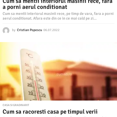
Cum sa mentii interiorul masinii rece, fara
a porni aerul conditionat
Cum sa mentii interiorul masinii rece, pe timp de vara, fara a porni
aerul conditionat. Afara este din ce in ce mai cald pe zi...
by
Cristian Popescu
06.07.2022
0
6
.
0
7
.
2
0
2
2
CASA SI GRADINARIT
Cum sa racoresti casa pe timpul verii