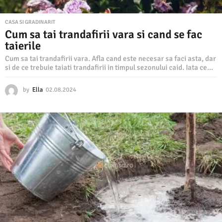
CASA SI GRADINARIT
Cum sa tai trandafirii vara si cand se fac
taierile
Cum sa tai trandafirii vara. Afla cand este necesar sa faci asta, dar
si de ce trebuie taiati trandafirii in timpul sezonului caid. Iata ce...
by
Ella
02.08.2024
0
2
.
0
8
.
2
0
2
4