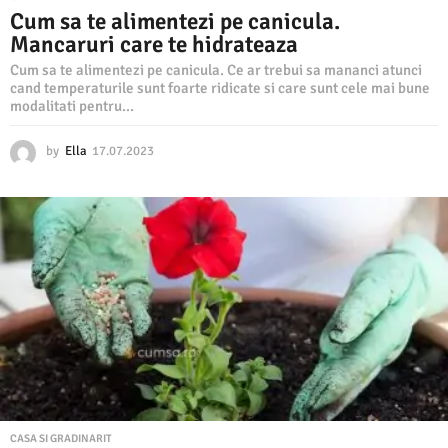
Cum sa te alimentezi pe canicula.
Mancaruri care te hidrateaza
Cum sa te alimentezi pe canicula. Ce ar trebui sa mananci atunci
cand temperaturile sunt foarte ridicate si care sunt cele mai bune
modalitati pentru...
by
Ella
17.07.2023
1
7
.
0
7
.
2
0
2
3
CASA SI GRADINARIT