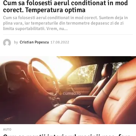
Cum sa folosesti aerul conditionat in mod
corect. Temperatura optima
Cum sa folosesti aerul conditionat in mod corect. Suntem deja in
plina vara, iar temperaturile din termometre depasesc zi de zi
limita suportabilitatii. Vrem, nu...
by
Cristian Popescu
17.08.2022
1
7
.
0
8
.
2
0
2
2
AUTO