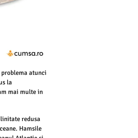
ta problema atunci
us la
cam mai multe in
alinitate redusa
 oceane. Hamsile
anul Atlantic si