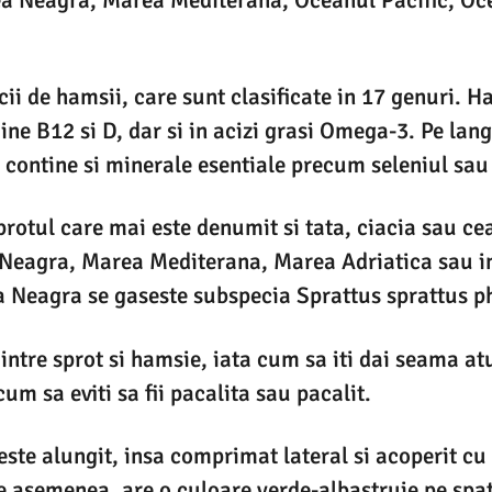
cii de hamsii, care sunt clasificate in 17 genuri. 
mine B12 si D, dar si in acizi grasi Omega-3. Pe lan
 contine si minerale esentiale precum seleniul sau
sprotul care mai este denumit si tata, ciacia sau ce
a Neagra, Marea Mediterana, Marea Adriatica sau 
a Neagra se gaseste subspecia Sprattus sprattus p
 intre sprot si hamsie, iata cum sa iti dai seama a
um sa eviti sa fii pacalita sau pacalit.
este alungit, insa comprimat lateral si acoperit cu 
e asemenea, are o culoare verde-albastruie pe spate