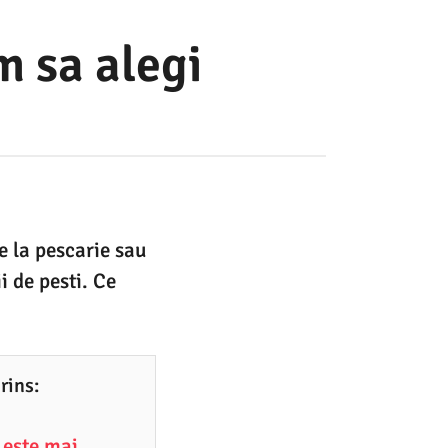
m sa alegi
de la pescarie sau
i de pesti. Ce
rins:
 este mai