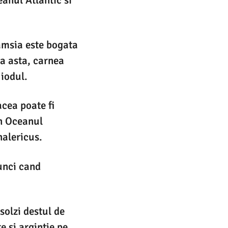
Hamsia este bogata
ga asta, carnea
 iodul.
acea poate fi
in Oceanul
halericus.
tunci cand
solzi destul de
 si argintie pe