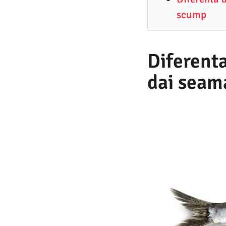
2
scump
.
2
0
Diferenta
2
dai seam
5