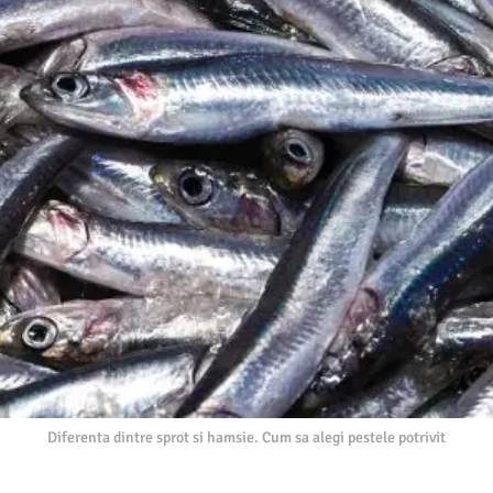
Diferenta dintre sprot si hamsie. Cum sa alegi pestele potrivit