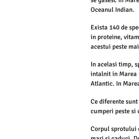
Oceanul Indian.
Exista 140 de spe
in proteine, vita
acestui peste mai
In acelasi timp, 
intalnit in Mare
Atlantic. In Mare
Ce diferente sunt
cumperi peste si c
Corpul sprotului 
mari si caduci. D