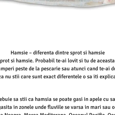
Hamsie – diferenta dintre sprot si hamsie
sprot si hamsie. Probabil te-ai lovit si tu de aceas
umperi peste de la pescarie sau atunci cand te-ai d
 nu stii care sunt exact diferentele o sa iti expli
ebuie sa stii ca hamsia se poate gasi in apele cu s
gasita in zonele unde fluviile se varsa in mari sau
ea Neagra, Marea Mediterana, Oceanul Pacific, Oce