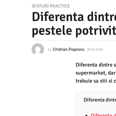
2
SFATURI PRACTICE
Diferenta dintr
8
.
pestele potrivi
0
2
.
Cristian Popescu
by
28.02.2025
2
2
8
.
0
Diferenta dintre s
0
2
2
supermarket, dar 
.
5
2
trebuie sa stii si
0
2
2
8
5
Diferenta dintr
.
0
Diferenta d