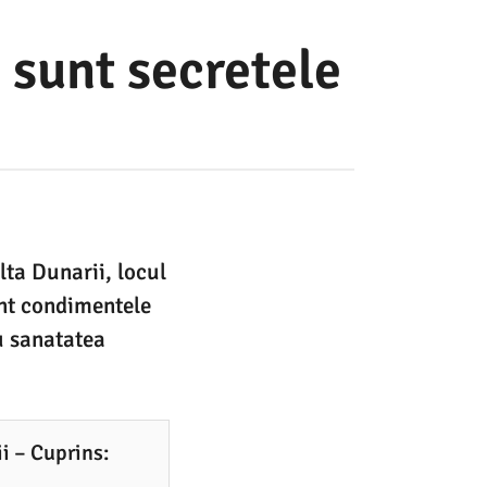
 sunt secretele
ta Dunarii, locul
unt condimentele
u sanatatea
i – Cuprins: