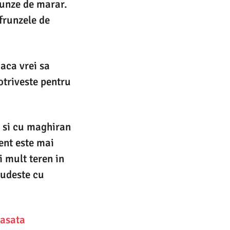
frunze de marar.
 frunzele de
daca vrei sa
otriveste pentru
i si cu maghiran
ent este mai
 mult teren in
rudeste cu
lasata