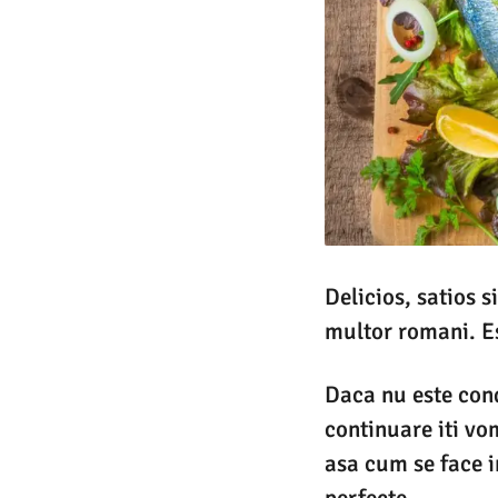
Delicios, satios s
multor romani. Es
Daca nu este cond
continuare iti vo
asa cum se face in
perfecte.