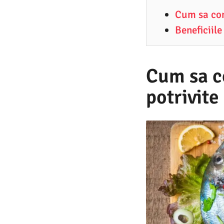
3
Cum sa con
.
Beneficiil
2
0
2
Cum sa c
2
potrivit