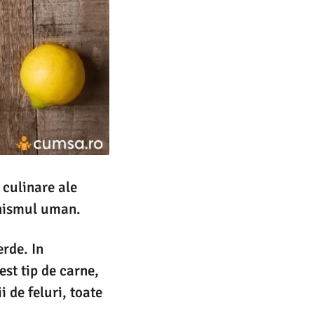
e culinare ale
anismul uman.
rde. In
st tip de carne,
 de feluri, toate