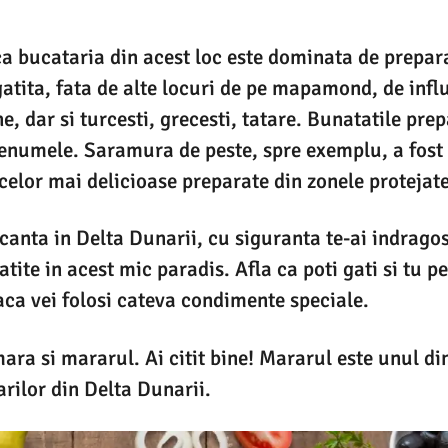
 ca bucataria din acest loc este dominata de prepar
gatita, fata de alte locuri de pe mapamond, de influ
, dar si turcesti, grecesti, tatare. Bunatatile prep
renumele. Saramura de peste, spre exemplu, a fost
elor mai delicioase preparate din zonele protejate
acanta in Delta Dunarii, cu siguranta te-ai indragos
ite in acest mic paradis. Afla ca poti gati si tu pe
ca vei folosi cateva condimente speciale.
mara si mararul. Ai citit bine! Mararul este unul di
arilor din Delta Dunarii.