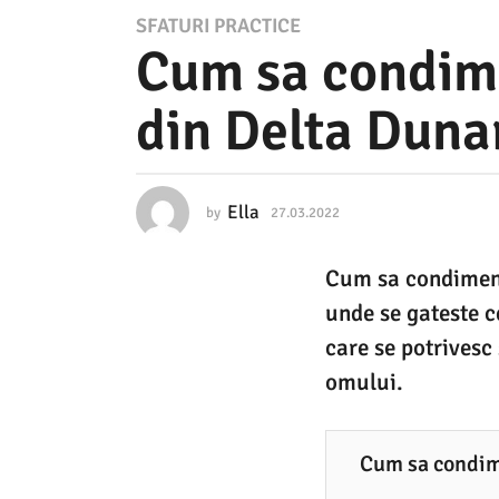
2
SFATURI PRACTICE
Cum sa condime
7
.
din Delta Dunar
0
3
.
Ella
by
27.03.2022
2
2
7
.
0
Cum sa condimente
0
2
3
unde se gateste c
.
2
2
care se potrivesc
0
2
omului.
2
7
2
.
Cum sa condime
0