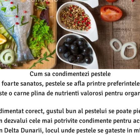
Cum sa condimentezi pestele
i foarte sanatos, pestele se afla printre preferintel
te o carne plina de nutrienti valorosi pentru org
imentat corect, gustul bun al pestelui se poate pie
m dezvalui cele mai potrivite condimente pentru ace
 Delta Dunarii, locul unde pestele se gateste in mii