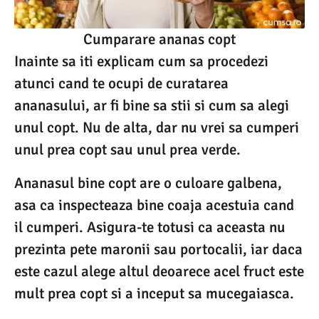
Cumparare ananas copt
Inainte sa iti explicam cum sa procedezi
atunci cand te ocupi de curatarea
ananasului, ar fi bine sa stii si cum sa alegi
unul copt. Nu de alta, dar nu vrei sa cumperi
unul prea copt sau unul prea verde.
Ananasul bine copt are o culoare galbena,
asa ca inspecteaza bine coaja acestuia cand
il cumperi. Asigura-te totusi ca aceasta nu
prezinta pete maronii sau portocalii, iar daca
este cazul alege altul deoarece acel fruct este
mult prea copt si a inceput sa mucegaiasca.