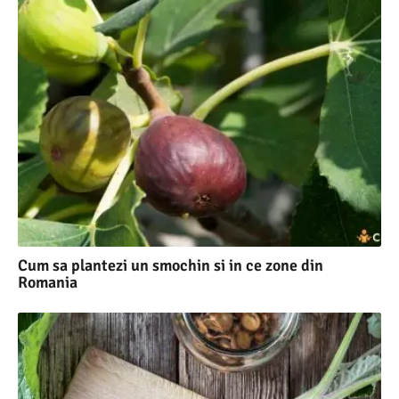
Cum sa plantezi un smochin si in ce zone din
Romania