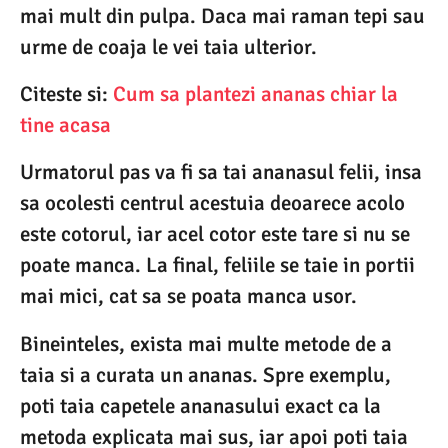
mai mult din pulpa. Daca mai raman tepi sau
urme de coaja le vei taia ulterior.
Citeste si:
Cum sa plantezi ananas chiar la
tine acasa
Urmatorul pas va fi sa tai ananasul felii, insa
sa ocolesti centrul acestuia deoarece acolo
este cotorul, iar acel cotor este tare si nu se
poate manca. La final, feliile se taie in portii
mai mici, cat sa se poata manca usor.
Bineinteles, exista mai multe metode de a
taia si a curata un ananas. Spre exemplu,
poti taia capetele ananasului exact ca la
metoda explicata mai sus, iar apoi poti taia