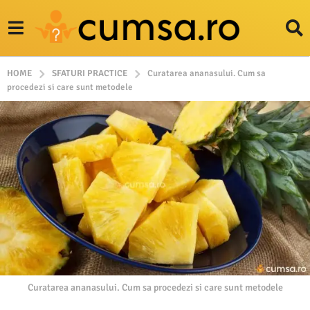
HOME
SFATURI PRACTICE
Curatarea ananasului. Cum sa
procedezi si care sunt metodele
Curatarea ananasului. Cum sa procedezi si care sunt metodele