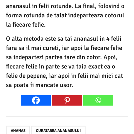
ananasul in felii rotunde. La final, folosind o
forma rotunda de taiat indeparteaza cotorul
la fiecare felie.
O alta metoda este sa tai ananasul in 4 felii
fara sa il mai cureti, iar apoi la fiecare felie
sa indepartezi partea tare din cotor. Apoi,
fiecare felie in parte se va taia exact ca o
felie de pepene, iar apoi in felii mai mici cat
sa poata fi mancate usor.
,
ANANAS
CURATAREA ANANASULUI