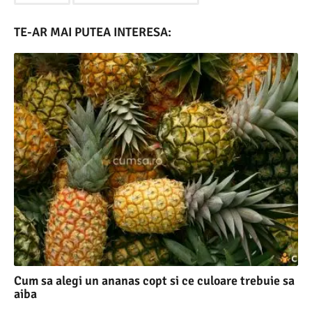
TE-AR MAI PUTEA INTERESA:
Cum sa alegi un ananas copt si ce culoare trebuie sa
aiba