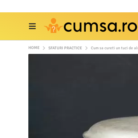
HOME
SFATURI PRACTICE
Cum sa cureti un tuci de a