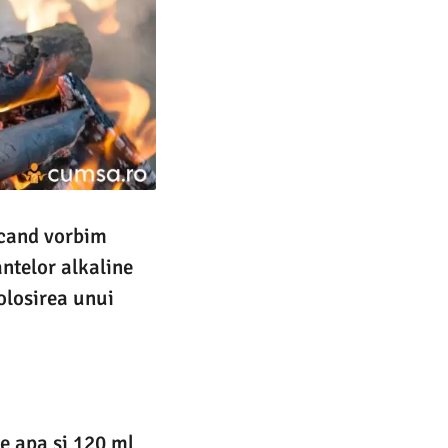
 cand vorbim
antelor alkaline
olosirea unui
e apa si 120 ml