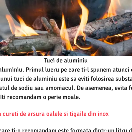
Tuci de aluminiu
aluminiu. Primul lucru pe care ti-l spunem atunci
unui tuci de aluminiu este sa eviti folosirea subst
tul de sodiu sau amoniacul. De asemenea, evita f
 Iti recomandam o perie moale.
cureti de arsura oalele si tigaile din inox
care ti-o recomandam este formata dintr-un litru d