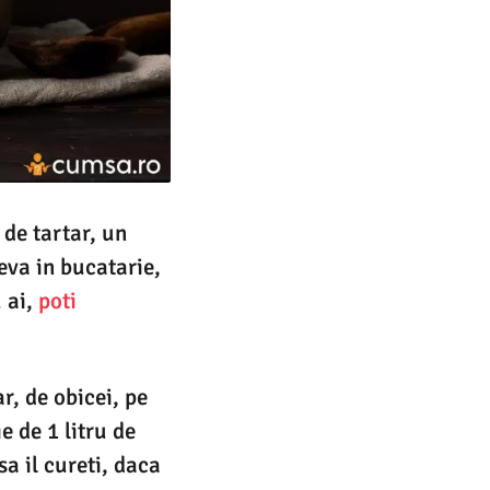
de tartar, un
ceva in bucatarie,
u ai,
poti
r, de obicei, pe
e de 1 litru de
sa il cureti, daca