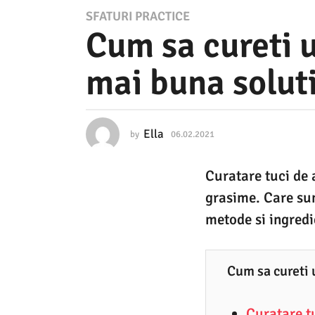
0
SFATURI PRACTICE
Cum sa cureti u
6
.
mai buna solut
0
2
.
Ella
by
06.02.2021
2
2
4
.
0
Curatare tuci de 
0
2
1
grasime. Care sunt
.
1
2
metode si ingredi
0
2
2
4
5
Cum sa cureti 
.
0
Curatare tu