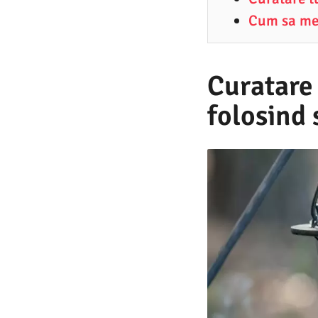
1
Cum sa men
.
2
0
Curatare 
2
folosind 
5