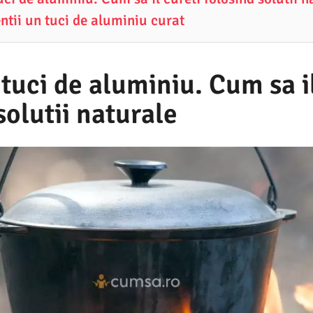
tii un tuci de aluminiu curat
tuci de aluminiu. Cum sa il
solutii naturale