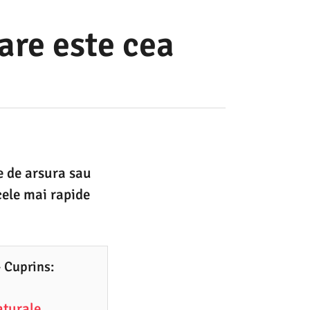
are este cea
e de arsura sau
 cele mai rapide
– Cuprins:
aturale