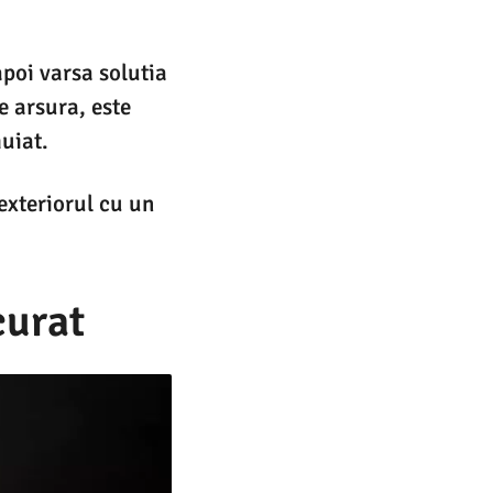
apoi varsa solutia
e arsura, este
muiat.
exteriorul cu un
curat