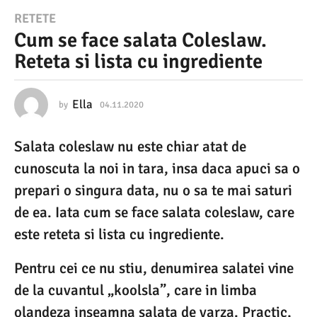
0
RETETE
Cum se face salata Coleslaw.
4
Reteta si lista cu ingrediente
.
1
1
Ella
by
04.11.2020
0
6
.
.
Salata coleslaw nu este chiar atat de
0
2
4
cunoscuta la noi in tara, insa daca apuci sa o
0
.
2
prepari o singura data, nu o sa te mai saturi
2
0
de ea. Iata cum se face salata coleslaw, care
0
2
3
este reteta si lista cu ingrediente.
0
6
Pentru cei ce nu stiu, denumirea salatei vine
.
de la cuvantul „koolsla”, care in limba
0
olandeza inseamna salata de varza. Practic,