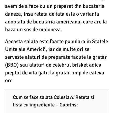
4
avem de a face cu un preparat din bucataria
.
daneza, insa reteta de fata este o varianta
2
adoptata de bucataria americana, care are la
0
baza un sos de maioneza.
2
Aceasta salata este foarte populara in Statele
3
Unite ale Americii, iar de multe ori se
serveste alaturi de preparate facute la gratar
(BBQ) sau alaturi de celebrul brisket adica
pieptul de vita gatit la gratar timp de cateva
ore.
Cum se face salata Coleslaw. Reteta si
lista cu ingrediente – Cuprins: