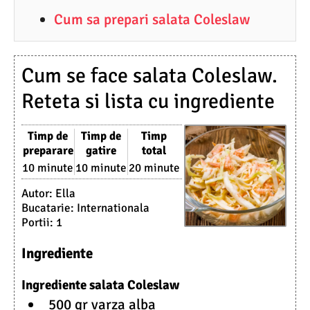
Cum sa prepari salata Coleslaw
Cum se face salata Coleslaw.
Reteta si lista cu ingrediente
Timp de
Timp de
Timp
preparare
gatire
total
10 minute
10 minute
20 minute
Autor:
Ella
Bucatarie:
Internationala
Portii:
1
Ingrediente
Ingrediente salata Coleslaw
500 gr varza alba