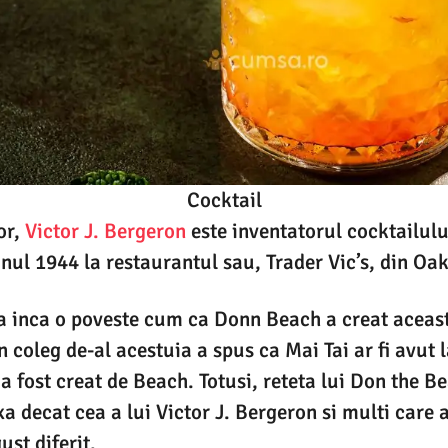
Cocktail
or,
Victor J. Bergeron
este inventatorul cocktailului
anul 1944 la restaurantul sau, Trader Vic’s, din Oak
ta inca o poveste cum ca Donn Beach a creat aceas
n coleg de-al acestuia a spus ca Mai Tai ar fi avut 
 a fost creat de Beach. Totusi, reteta lui Don the 
 decat cea a lui Victor J. Bergeron si multi care 
ust diferit.