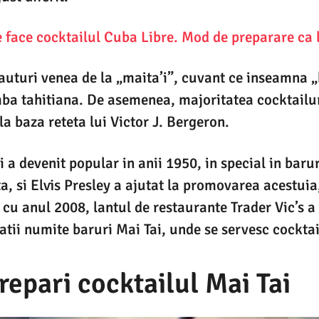
 face cocktailul Cuba Libre. Mod de preparare ca 
auturi venea de la „maita’i”, cuvant ce inseamna 
mba tahitiana. De asemenea, majoritatea cocktailur
la baza reteta lui Victor J. Bergeron.
 a devenit popular in anii 1950, in special in barur
a, si Elvis Presley a ajutat la promovarea acestuia
cu anul 2008, lantul de restaurante Trader Vic’s a
atii numite baruri Mai Tai, unde se servesc cocktail
epari cocktailul Mai Tai