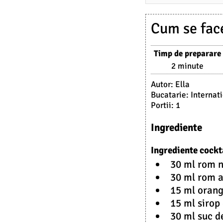
4
.
Cum se face
2
0
Timp de preparare
2
2 minute
3
Autor:
Ella
Bucatarie:
Internat
Portii:
1
Ingrediente
Ingrediente cockt
30 ml rom 
30 ml rom a
15 ml oran
15 ml sirop
30 ml suc d