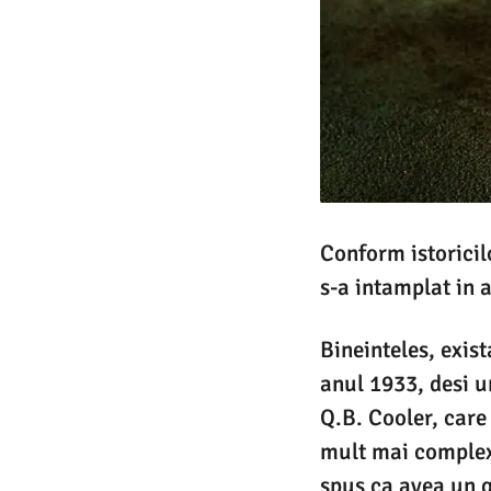
Conform istoricil
s-a intamplat in 
Bineinteles, exis
anul 1933, desi u
Q.B. Cooler, care
mult mai complexa
spus ca avea un g