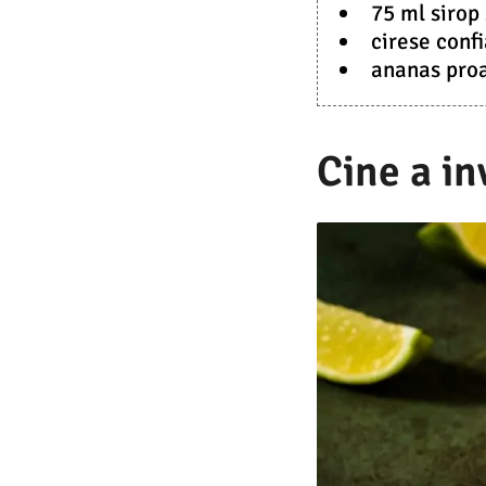
75 ml sirop
cirese conf
ananas proa
Cine a in