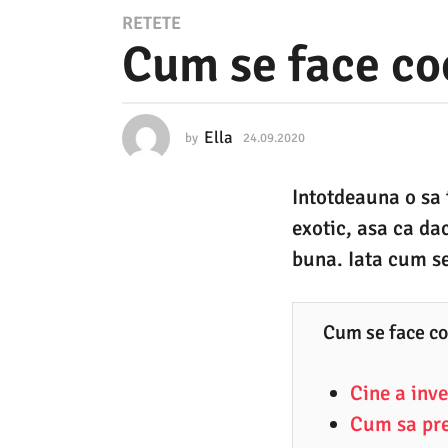
2
RETETE
Cum se face coc
4
.
0
Ella
by
24.09.2020
0
9
6
.
.
Intotdeauna o sa f
0
2
4
exotic, asa ca dac
.
0
2
buna. Iata cum se 
2
0
2
0
3
0
Cum se face co
6
Cine a inve
.
Cum sa pre
0