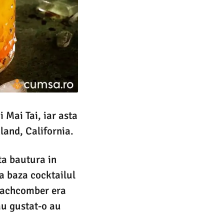
 Mai Tai, iar asta
land, California.
ta bautura in
la baza cocktailul
Beachcomber era
au gustat-o au