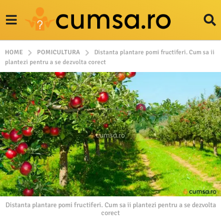
HOME
POMICULTURA
Distanta plantare pomi fructiferi. Cum sa ii
plantezi pentru a se dezvolta corect
Distanta plantare pomi fructiferi. Cum sa ii plantezi pentru a se dezvolta
corect