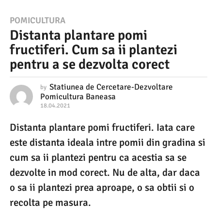
1
POMICULTURA
Distanta plantare pomi
8
fructiferi. Cum sa ii plantezi
.
pentru a se dezvolta corect
0
4
Statiunea de Cercetare-Dezvoltare
by
.
Pomicultura Baneasa
18.04.2021
1
2
8
0
.
Distanta plantare pomi fructiferi. Iata care
0
2
este distanta ideala intre pomii din gradina si
4
.
1
cum sa ii plantezi pentru ca acestia sa se
2
1
0
dezvolte in mod corect. Nu de alta, dar daca
2
8
o sa ii plantezi prea aproape, o sa obtii si o
1
.
recolta pe masura.
0