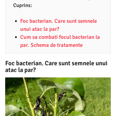
6
Cuprins:
.
2
Foc bacterian. Care sunt semnele
0
unui atac la par?
2
Cum sa combati focul bacterian la
1
par. Schema de tratamente
Foc bacterian. Care sunt semnele unui
atac la par?