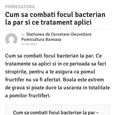
0
POMICULTURA
Cum sa combati focul bacterian
7
la par si ce tratament aplici
.
0
Statiunea de Cercetare-Dezvoltare
by
6
Pomicultura Baneasa
07.06.2021
0
.
7
2
.
Cum sa combati focul bacterian la par. Ce
0
0
tratamente sa aplici si in ce perioada sa faci
6
.
2
stropirile, pentru a te asigura ca pomul
2
1
0
fructifer nu va fi afectat. Boala este extrem
2
0
de grava si poate duce la uscarea in totalitate
1
7
a pomilor fructiferi.
.
0
Cum sa combati focul bacterian la par –