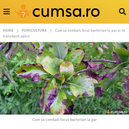
HOME
POMICULTURA
Cum sa combati focul bacterian la par si ce
tratament aplici
Cum sa combati focul bacterian la par