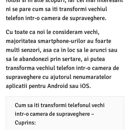
folosi si in alte scopuri, iar cel mai interesant
0
ni se pare cum sa iti transformi vechiul
8
telefon intr-o camera de supraveghere.
.
2
Cu toate ca noi le consideram vechi,
0
majoritatea smartphone-urilor au foarte
2
multi senzori, asa ca in loc sa le arunci sau
0
sa le abandonezi prin sertare, ai putea
transforma vechiul telefon intr-o camera de
supraveghere cu ajutorul nenumaratelor
aplicatii pentru Android sau iOS.
Cum sa iti transformi telefonul vechi
intr-o camera de supraveghere –
Cuprins: