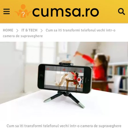
HOME
IT & TECH
Cum sa iti transformi telefonul vechi intr-o
camera de supraveghere
Cum sa iti transformi telefonul vechi intr-o camera de supraveghere