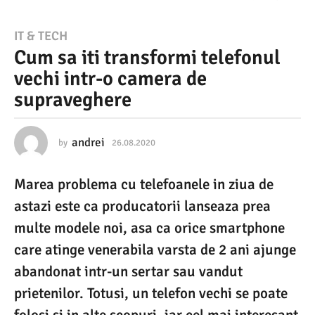
2
IT & TECH
Cum sa iti transformi telefonul
6
vechi intr-o camera de
.
supraveghere
0
8
.
andrei
by
26.08.2020
2
6
2
.
Marea problema cu telefoanele in ziua de
0
0
8
astazi este ca producatorii lanseaza prea
2
.
2
multe modele noi, asa ca orice smartphone
0
0
care atinge venerabila varsta de 2 ani ajunge
2
2
0
abandonat intr-un sertar sau vandut
6
prietenilor. Totusi, un telefon vechi se poate
.