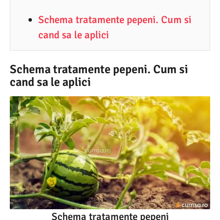
5
Schema tratamente pepeni. Cum si
.
cand sa le aplici
2
0
2
Schema tratamente pepeni. Cum si
cand sa le aplici
1
Schema tratamente pepeni