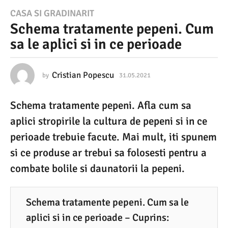
3
CASA SI GRADINARIT
Schema tratamente pepeni. Cum
1
sa le aplici si in ce perioade
.
0
5
Cristian Popescu
by
31.05.2021
3
1
.
.
Schema tratamente pepeni. Afla cum sa
0
2
5
aplici stropirile la cultura de pepeni si in ce
0
.
2
perioade trebuie facute. Mai mult, iti spunem
2
0
si ce produse ar trebui sa folosesti pentru a
1
2
1
combate bolile si daunatorii la pepeni.
3
1
.
Schema tratamente pepeni. Cum sa le
0
aplici si in ce perioade – Cuprins: