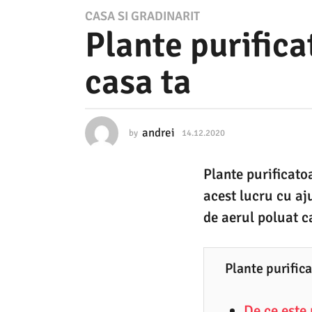
1
CASA SI GRADINARIT
Plante purifica
4
.
casa ta
1
2
.
andrei
by
14.12.2020
1
2
4
.
0
Plante purificato
1
2
2
acest lucru cu aj
.
0
2
de aerul poluat ca
0
1
2
4
0
Plante purifica
.
1
De ce este 