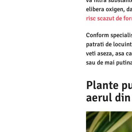
elibera oxigen, d
risc scazut de f
Conform specialis
patrati de locuint
veti aseza, asa c
sau de mai putina
Plante pu
aerul din