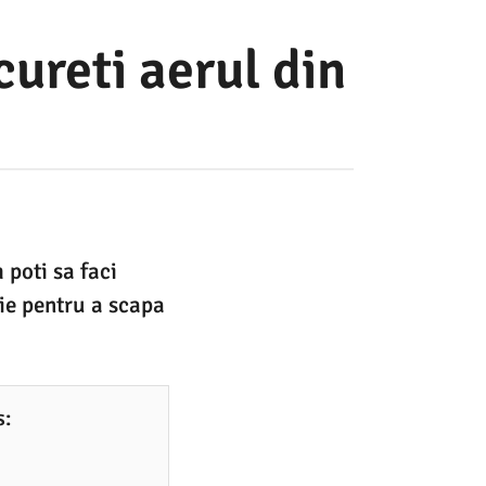
cureti aerul din
 poti sa faci
oie pentru a scapa
s: