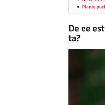
2
Plante puri
.
2
0
De ce est
2
ta?
0