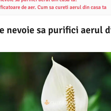
ficatoare de aer. Cum sa cureti aerul din casa ta
e nevoie sa purifici aerul 