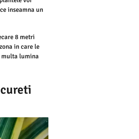
a ce inseamna un
ecare 8 metri
zona in care le
de multa lumina
 cureti