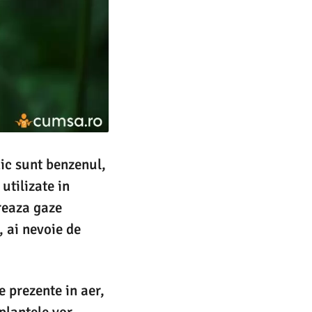
nic sunt benzenul,
utilizate in
ereaza gaze
, ai nevoie de
 prezente in aer,
 plantele vor