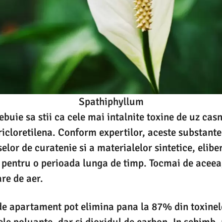
Spathiphyllum
ebuie sa stii ca cele mai intalnite toxine de uz cas
ricloretilena. Conform expertilor, aceste substante 
elor de curatenie si a materialelor sintetice, elib
i pentru o perioada lunga de timp. Tocmai de aceea
are de aer.
 de apartament pot elimina pana la 87% din toxinele
ele poluante, dar si dioxidul de carbon. In schimb,