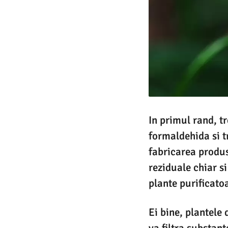
In primul rand, tr
formaldehida si t
fabricarea produs
reziduale chiar s
plante purificato
Ei bine, plantele
va filtra substant