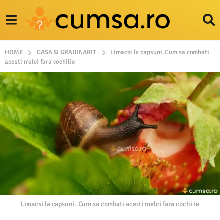
HOME
CASA SI GRADINARIT
Limacsi la capsuni. Cum sa combati
acesti melci fara cochilie
Limacsi la capsuni. Cum sa combati acesti melci fara cochilie