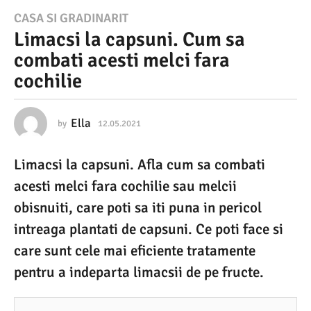
1
CASA SI GRADINARIT
Limacsi la capsuni. Cum sa
2
combati acesti melci fara
.
cochilie
0
5
.
Ella
by
12.05.2021
1
2
2
.
Limacsi la capsuni. Afla cum sa combati
0
0
5
acesti melci fara cochilie sau melcii
2
.
2
obisnuiti, care poti sa iti puna in pericol
1
0
intreaga plantati de capsuni. Ce poti face si
2
1
1
care sunt cele mai eficiente tratamente
2
pentru a indeparta limacsii de pe fructe.
.
0