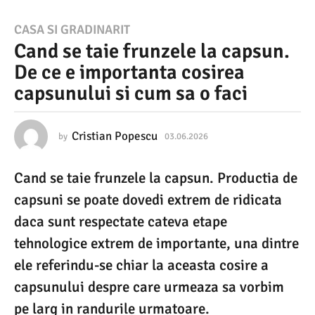
0
CASA SI GRADINARIT
Cand se taie frunzele la capsun.
3
De ce e importanta cosirea
.
capsunului si cum sa o faci
0
6
.
Cristian Popescu
by
03.06.2026
0
3
2
.
Cand se taie frunzele la capsun. Productia de
0
0
6
capsuni se poate dovedi extrem de ridicata
2
.
2
daca sunt respectate cateva etape
6
0
tehnologice extrem de importante, una dintre
2
0
6
ele referindu-se chiar la aceasta cosire a
3
capsunului despre care urmeaza sa vorbim
.
pe larg in randurile urmatoare.
0