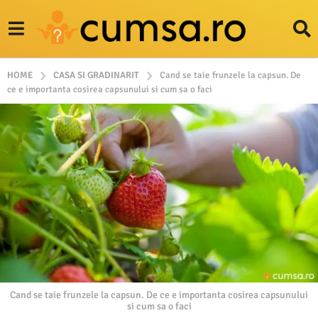
HOME
CASA SI GRADINARIT
Cand se taie frunzele la capsun. De
ce e importanta cosirea capsunului si cum sa o faci
Cand se taie frunzele la capsun. De ce e importanta cosirea capsunului
si cum sa o faci