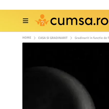
HOME
CASA SI GRADINARIT
Gradinarit in functie de 