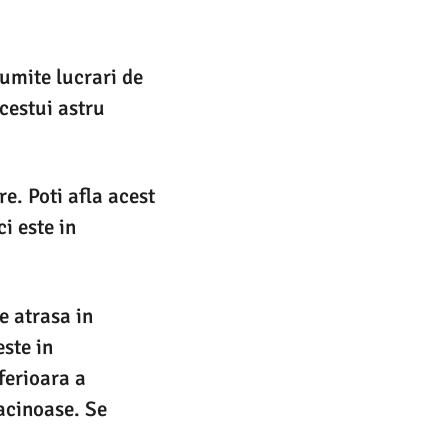
numite lucrari de
cestui astru
e. Poti afla acest
i este in
e atrasa in
este in
ferioara a
acinoase. Se