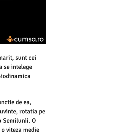
narit, sunt cei
 se intelege
 Biodinamica
unctie de ea,
uvinte, rotatia pe
 a Semilunii. O
u o viteza medie