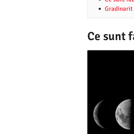
3
Gradinarit 
.
2
0
Ce sunt f
2
2