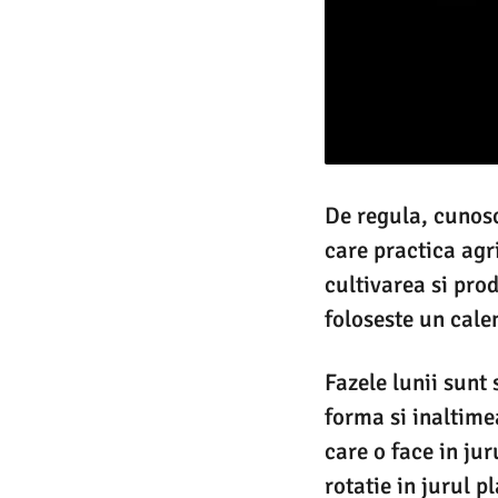
De regula, cunosca
care practica agr
cultivarea si pro
foloseste un cale
Fazele lunii sunt 
forma si inaltimea
care o face in jur
rotatie in jurul p