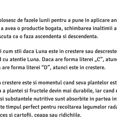
olosesc de fazele lunii pentru a pune in aplicare a
 a avea o productie bogata, schimbarea inaltimii a
scuta ca o faza ascendenta si descendenta.
i cum stii daca Luna este in crestere sau descrester
d cu atentie Luna. Daca are forma literei „C”, atunc
are forma literei “D”, atunci este in crestere.
 crestere este si momentul cand seva plantelor est
a plantei si fructele devin mai durabile, iar cand 
si substantele nutritive sunt absorbite in partea in
ste timpul perfect pentru recoltarea legumelor rad
es si cartofii, ceapa sau ridichiile.