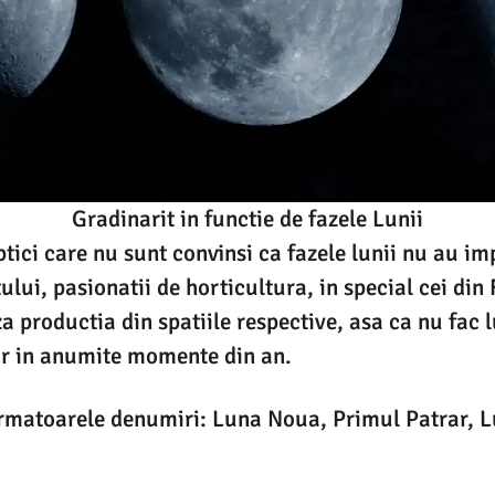
Gradinarit in functie de fazele Lunii
ptici care nu sunt convinsi ca fazele lunii nu au im
lui, pasionatii de horticultura, in special cei din 
a productia din spatiile respective, asa ca nu fac l
ar in anumite momente din an.
urmatoarele denumiri: Luna Noua, Primul Patrar, L