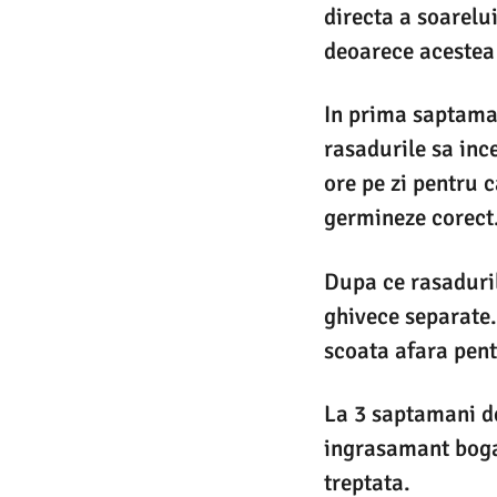
directa a soarelu
deoarece acestea 
In prima saptaman
rasadurile sa ince
ore pe zi pentru 
germineze corect
Dupa ce rasaduril
ghivece separate.
scoata afara pent
La 3 saptamani de
ingrasamant bogat
treptata.