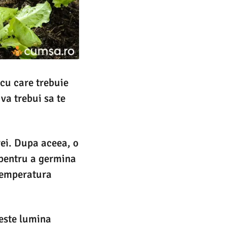
 cu care trebuie
 va trebui sa te
rei. Dupa aceea, o
a pentru a germina
 temperatura
meste lumina