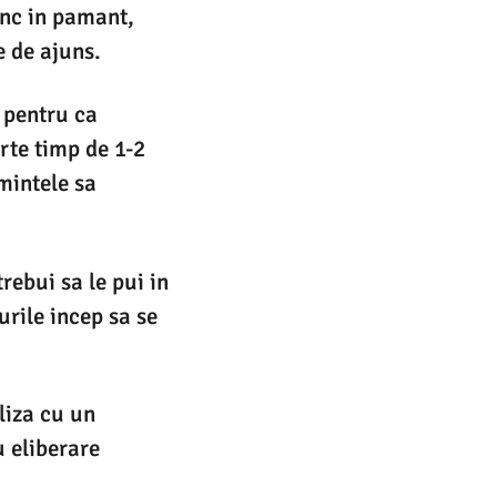
anc in pamant,
 de ajuns.
 pentru ca
arte timp de 1-2
mintele sa
rebui sa le pui in
rile incep sa se
liza cu un
u eliberare