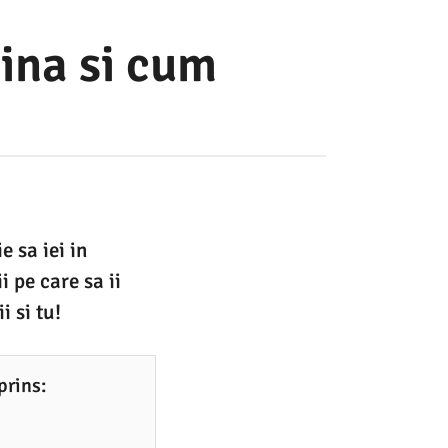
dina si cum
e sa iei in
i pe care sa ii
i si tu!
prins: