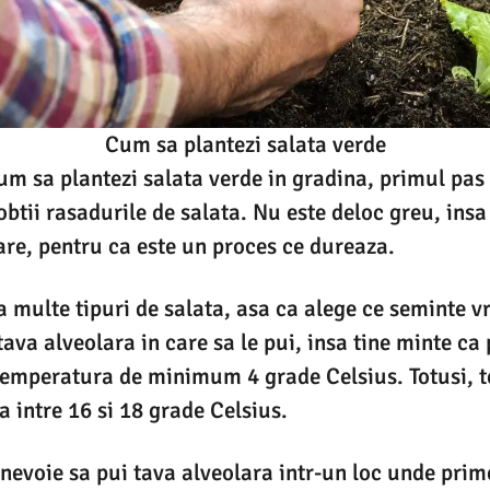
Cum sa plantezi salata verde
 cum sa plantezi salata verde in gradina, primul pas
 obtii rasadurile de salata. Nu este deloc greu, insa
re, pentru ca este un proces ce dureaza.
ta multe tipuri de salata, asa ca alege ce seminte v
tava alveolara in care sa le pui, insa tine minte c
 temperatura de minimum 4 grade Celsius. Totusi,
a intre 16 si 18 grade Celsius.
e nevoie sa pui tava alveolara intr-un loc unde pri