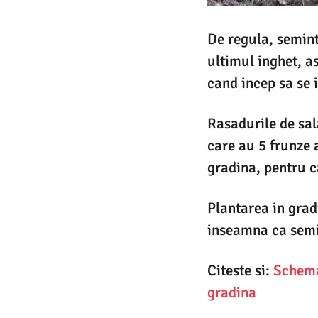
De regula, semint
ultimul inghet, a
cand incep sa se 
Rasadurile de sal
care au 5 frunze a
gradina, pentru ca
Plantarea in grad
inseamna ca semin
Citeste si:
Schema 
gradina