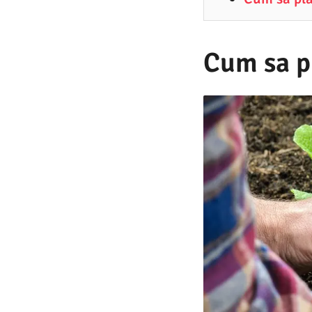
3
.
2
Cum sa pl
0
2
5