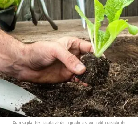
Cum sa plantezi salata verde in gradina si cum obtii rasadurile