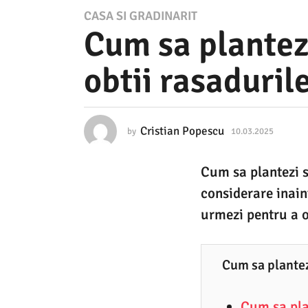
1
CASA SI GRADINARIT
Cum sa plantezi
0
.
obtii rasaduril
0
3
.
Cristian Popescu
by
10.03.2025
1
2
0
.
0
Cum sa plantezi sa
0
2
3
considerare inaint
.
5
2
urmezi pentru a ob
0
1
2
0
5
Cum sa plantez
.
0
Cum sa pla