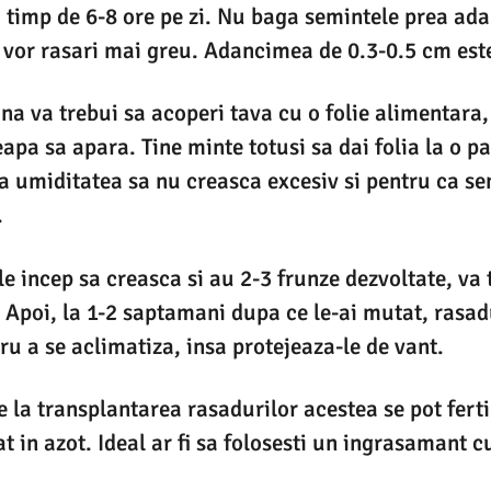
i timp de 6-8 ore pe zi. Nu baga semintele prea ad
vor rasari mai greu. Adancimea de 0.3-0.5 cm este
a va trebui sa acoperi tava cu o folie alimentara,
apa sa apara. Tine minte totusi sa dai folia la o p
ca umiditatea sa nu creasca excesiv si pentru ca se
.
e incep sa creasca si au 2-3 frunze dezvoltate, va t
 Apoi, la 1-2 saptamani dupa ce le-ai mutat, rasadu
ru a se aclimatiza, insa protejeaza-le de vant.
 la transplantarea rasadurilor acestea se pot ferti
 in azot. Ideal ar fi sa folosesti un ingrasamant c