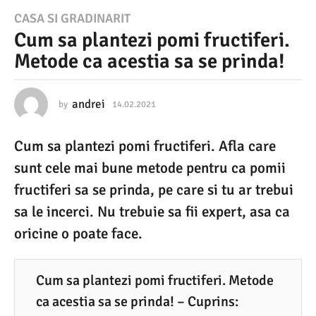
1
CASA SI GRADINARIT
Cum sa plantezi pomi fructiferi.
4
Metode ca acestia sa se prinda!
.
0
2
andrei
by
14.02.2021
1
4
.
.
Cum sa plantezi pomi fructiferi. Afla care
0
2
2
sunt cele mai bune metode pentru ca pomii
0
.
2
fructiferi sa se prinda, pe care si tu ar trebui
2
0
sa le incerci. Nu trebuie sa fii expert, asa ca
1
2
1
oricine o poate face.
1
4
.
Cum sa plantezi pomi fructiferi. Metode
0
ca acestia sa se prinda! – Cuprins: